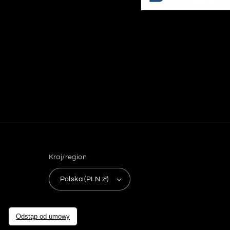
Kraj/region
Polska (PLN zł)
Odstąp od umowy