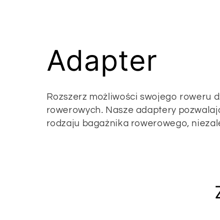
K
Adapter
o
Rozszerz możliwości swojego roweru 
rowerowych. Nasze adaptery pozwala
l
rodzaju bagażnika rowerowego, niezależ
e
k