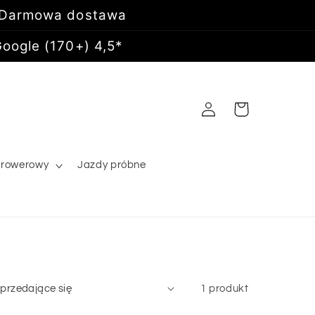
 Darmowa dostawa
oogle (170+) 4,5*
Zaloguj
Koszyk
się
 rowerowy
Jazdy próbne
1 produkt