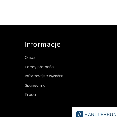
c
j
a
Informacje
:
O nas
Formy płatności
Informacje o wysyłce
Sponsoring
Praca