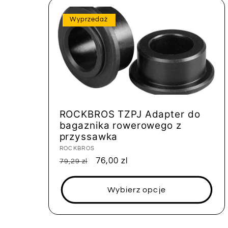
Wyprzedaż
ROCKBROS TZPJ Adapter do
bagaznika rowerowego z
przyssawka
Dostawca:
ROCKBROS
Cena
Cena
76,00 zl
79,29 zl
regularna
sprzedaży
Wybierz opcje