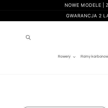
Przejdź
NOWE MODELE | Z
do
treści
GWARANCJA 2 LATA
Rowery
Ramy karbono