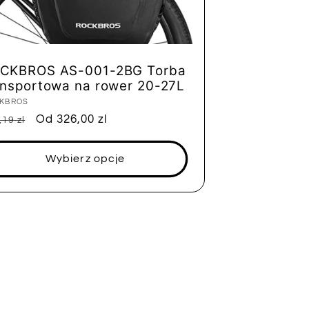
CKBROS AS-001-2BG Torba
ansportowa na rower 20-27L
tawca:
KBROS
na
Cena
Od 326,00 zl
,19 zl
ularna
sprzedaży
Wybierz opcje