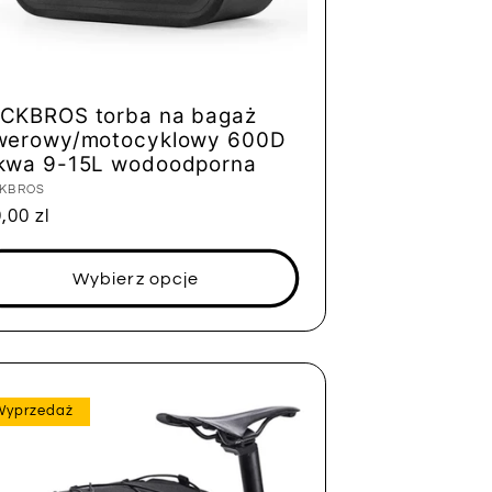
CKBROS torba na bagaż
werowy/motocyklowy 600D
kwa 9-15L wodoodporna
tawca:
KBROS
na
,00 zl
ularna
Wybierz opcje
Wyprzedaż