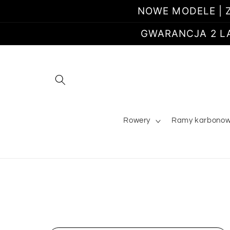
Przejdź
NOWE MODELE | Z
do
treści
GWARANCJA 2 LATA
Rowery
Ramy karbono