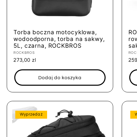
Torba boczna motocyklowa,
RO
wodoodporna, torba na sakwy,
ro
5L, czarna, ROCKBROS
sa
Dostawca:
ROCKBROS
Dos
ROC
Cena
273,00 zl
Ce
259
regularna
reg
Dodaj do koszyka
Wyprzedaż