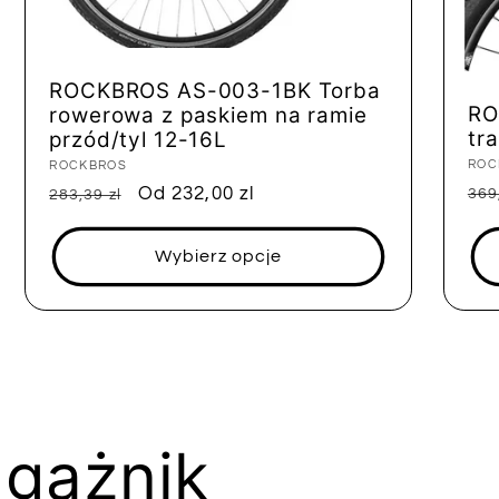
ROCKBROS AS-003-1BK Torba
RO
rowerowa z paskiem na ramie
tr
przód/tyl 12-16L
Dos
ROC
Dostawca:
ROCKBROS
Ce
Cena
Cena
Od 232,00 zl
369
283,39 zl
reg
regularna
sprzedaży
Wybierz opcje
gażnik