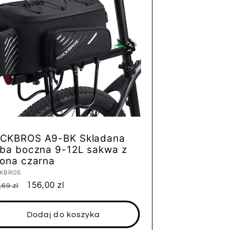
CKBROS A9-BK Skladana
rba boczna 9-12L sakwa z
lona czarna
tawca:
KBROS
na
Cena
156,00 zl
,69 zl
ularna
sprzedaży
Dodaj do koszyka