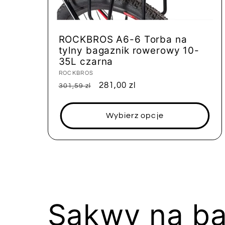
ROCKBROS A6-6 Torba na
tylny bagaznik rowerowy 10-
35L czarna
Dostawca:
ROCKBROS
Cena
Cena
281,00 zl
301,59 zl
regularna
sprzedaży
Wybierz opcje
K
Sakwy na ba