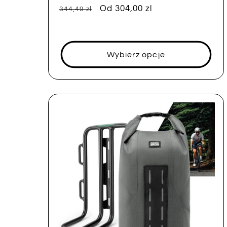
Cena
Cena
Od 304,00 zl
344,49 zl
regularna
sprzedaży
Wybierz opcje