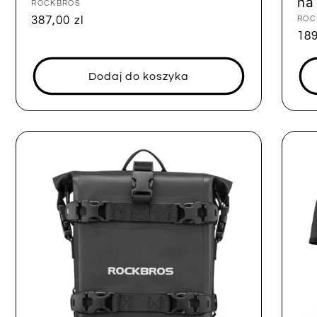
na
Dostawca:
ROCKBROS
Cena
387,00 zl
Dos
ROC
Ce
189
regularna
reg
Dodaj do koszyka