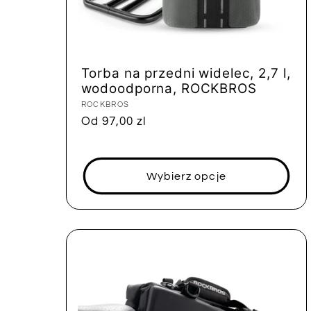
Torba na przedni widelec, 2,7 l,
wodoodporna, ROCKBROS
Dostawca:
ROCKBROS
Cena
Od 97,00 zl
regularna
Wybierz opcje