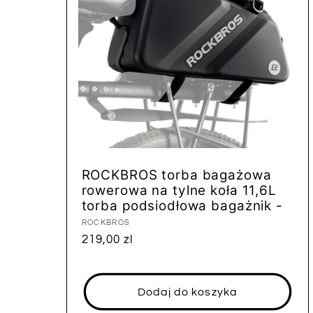
ROCKBROS torba bagażowa
rowerowa na tylne koła 11,6L
torba podsiodłowa bagażnik -
Dostawca:
ROCKBROS
Cena
219,00 zl
regularna
Dodaj do koszyka