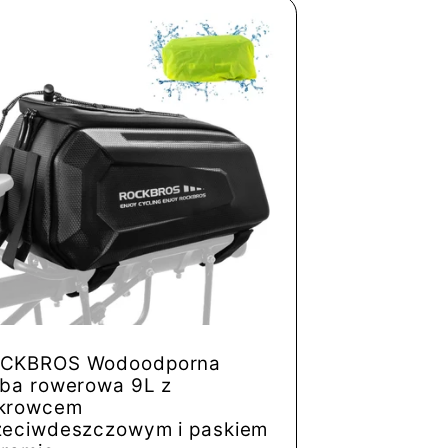
CKBROS Wodoodporna
rba rowerowa 9L z
krowcem
zeciwdeszczowym i paskiem