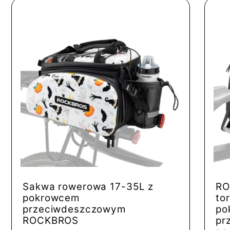
Sakwa rowerowa 17-35L z
RO
pokrowcem
to
przeciwdeszczowym
po
ROCKBROS
pr