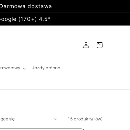
 Darmowa dostawa
oogle (170+) 4,5*
Zaloguj
Koszyk
się
 rowerowy
Jazdy próbne
15 produkty(-ów)