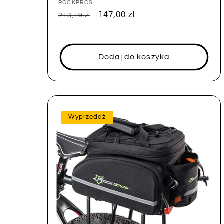
Dostawca:
ROCKBROS
Cena
Cena
147,00 zl
213,19 zl
regularna
sprzedaży
Dodaj do koszyka
Wyprzedaż