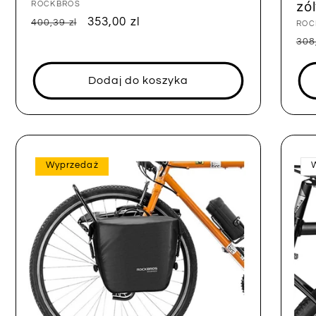
zó
Dostawca:
ROCKBROS
Cena
Cena
353,00 zl
400,39 zl
Dos
ROC
regularna
sprzedaży
Ce
308
reg
Dodaj do koszyka
Wyprzedaż