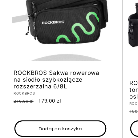
ROCKBROS Sakwa rowerowa
na siodło szybkozłącze
RO
rozszerzalna 6/8L
to
Dostawca:
ROCKBROS
os
Cena
Cena
179,00 zl
210,99 zl
Dos
ROC
regularna
sprzedaży
Ce
180
reg
Dodaj do koszyka