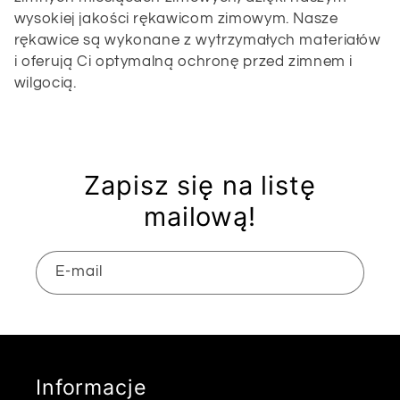
l
wysokiej jakości rękawicom zimowym. Nasze
rękawice są wykonane z wytrzymałych materiałów
e
i oferują Ci optymalną ochronę przed zimnem i
wilgocią.
k
c
Zapisz się na listę
j
mailową!
a
E-mail
:
Informacje