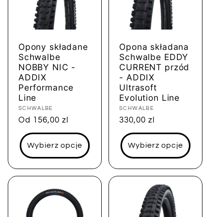
Opony składane
Opona składana
Schwalbe
Schwalbe EDDY
NOBBY NIC -
CURRENT przód
ADDIX
- ADDIX
Performance
Ultrasoft
Line
Evolution Line
Dostawca:
SCHWALBE
Dostawca:
SCHWALBE
Cena
Od 156,00 zl
Cena
330,00 zl
regularna
regularna
Wybierz opcje
Wybierz opcje