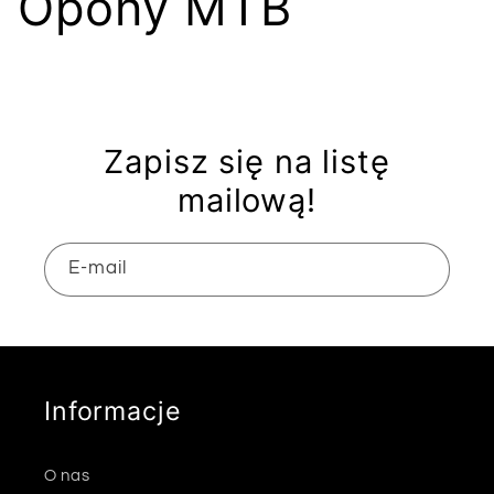
K
Opony MTB
o
l
Zapisz się na listę
e
mailową!
k
E-mail
c
j
a
Informacje
:
O nas