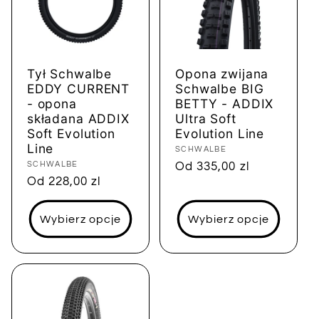
Tył Schwalbe
Opona zwijana
EDDY CURRENT
Schwalbe BIG
- opona
BETTY - ADDIX
składana ADDIX
Ultra Soft
Soft Evolution
Evolution Line
Line
Dostawca:
SCHWALBE
Dostawca:
SCHWALBE
Cena
Od 335,00 zl
Cena
Od 228,00 zl
regularna
regularna
Wybierz opcje
Wybierz opcje