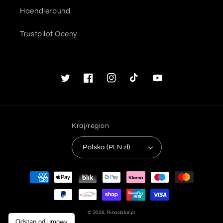
Haendlerbund
Trustpilot Oceny
Twitter
Facebook
Instagram
TikTok
Youtube
Kraj/region
Polska (PLN zł)
Metody
płatności
© 2026,
Rinosbike.pl
Odstąp od umowy