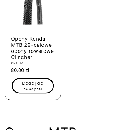
Opony Kenda
MTB 29-calowe
opony rowerowe
Clincher
Dostawca:
KENDA
Cena
80,00 zl
regularna
Dodaj do
koszyka