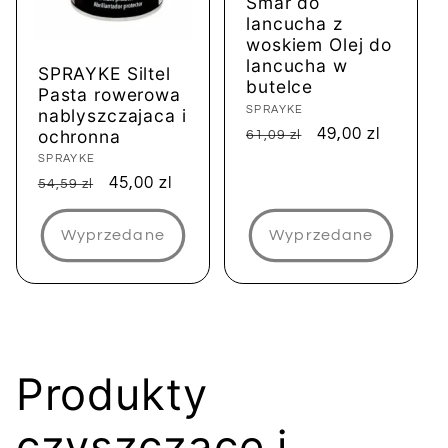
Smar do
lancucha z
woskiem Olej do
lancucha w
SPRAYKE Siltel
butelce
Pasta rowerowa
Dostawca:
SPRAYKE
nablyszczajaca i
Cena
Cena
49,00 zl
ochronna
61,09 zl
regularna
sprzedaży
Dostawca:
SPRAYKE
Cena
Cena
45,00 zl
54,59 zl
regularna
sprzedaży
Wyprzedane
Wyprzedane
K
Produkty
o
czyszczące i