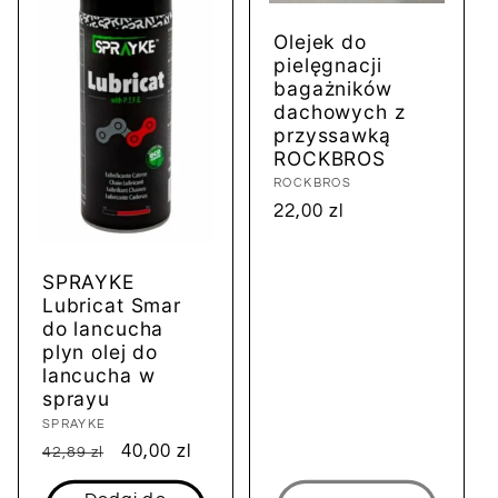
Olejek do
pielęgnacji
bagażników
dachowych z
przyssawką
ROCKBROS
Dostawca:
ROCKBROS
Cena
22,00 zl
regularna
SPRAYKE
Lubricat Smar
do lancucha
plyn olej do
lancucha w
sprayu
Dostawca:
SPRAYKE
Cena
Cena
40,00 zl
42,89 zl
regularna
sprzedaży