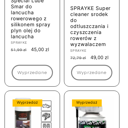
Special Lube
Smar do
SPRAYKE Super
lancucha
cleaner srodek
rowerowego z
do
silikonem spray
odtluszczania i
plyn olej do
czyszczenia
lancucha
rowerów z
Dostawca:
SPRAYKE
wyzwalaczem
Cena
Cena
45,00 zl
51,99 zl
Dostawca:
SPRAYKE
regularna
sprzedaży
Cena
Cena
49,00 zl
72,79 zl
regularna
sprzedaży
Wyprzedane
Wyprzedane
Wyprzedaż
Wyprzedaż