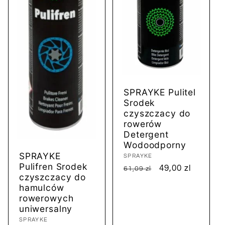
SPRAYKE Pulitel
Srodek
czyszczacy do
rowerów
Detergent
Wodoodporny
SPRAYKE
Dostawca:
SPRAYKE
Pulifren Srodek
Cena
Cena
49,00 zl
61,09 zl
czyszczacy do
regularna
sprzedaży
hamulców
rowerowych
uniwersalny
Dostawca:
SPRAYKE