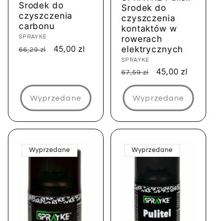
Srodek do
Srodek do
czyszczenia
czyszczenia
carbonu
kontaktów w
rowerach
Dostawca:
SPRAYKE
elektrycznych
Cena
Cena
45,00 zl
66,29 zl
regularna
sprzedaży
Dostawca:
SPRAYKE
Cena
Cena
45,00 zl
67,59 zl
regularna
sprzedaży
Wyprzedane
Wyprzedane
Wyprzedane
Wyprzedane