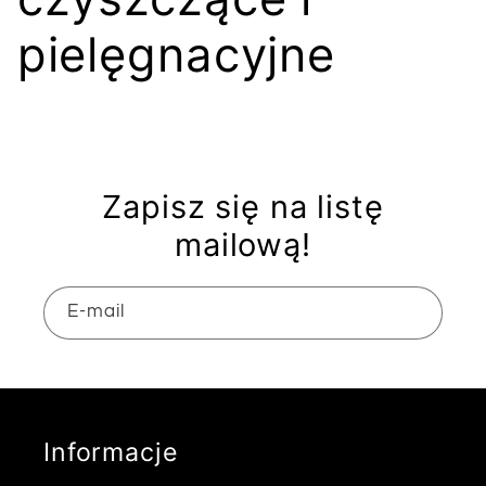
l
pielęgnacyjne
e
k
Zapisz się na listę
c
mailową!
j
E-mail
a
:
Informacje