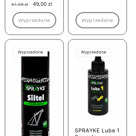
Cena
Cena
49,00 zl
61,09 zl
regularna
sprzedaży
Wyprzedane
Wyprzedane
Wyprzedane
Wyprzedane
SPRAYKE Lube 1