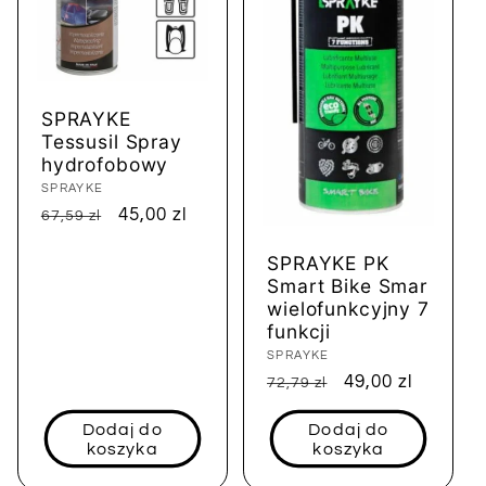
SPRAYKE
Tessusil Spray
hydrofobowy
Dostawca:
SPRAYKE
Cena
Cena
45,00 zl
67,59 zl
regularna
sprzedaży
SPRAYKE PK
Smart Bike Smar
wielofunkcyjny 7
funkcji
Dostawca:
SPRAYKE
Cena
Cena
49,00 zl
72,79 zl
regularna
sprzedaży
Dodaj do
Dodaj do
koszyka
koszyka