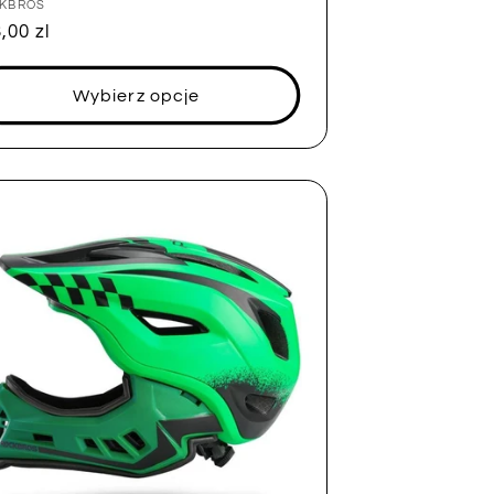
tawca:
KBROS
na
,00 zl
ularna
Wybierz opcje