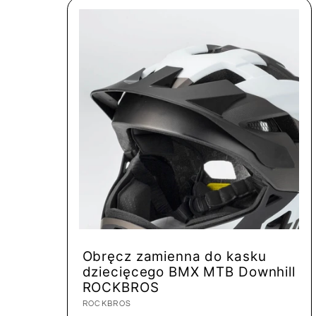
Obręcz zamienna do kasku
dziecięcego BMX MTB Downhill
ROCKBROS
Dostawca:
ROCKBROS