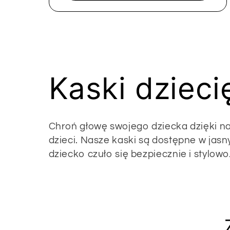
K
Kaski dzieci
o
Chroń głowę swojego dziecka dzięki n
dzieci. Nasze kaski są dostępne w jas
l
dziecko czuło się bezpiecznie i stylowo
e