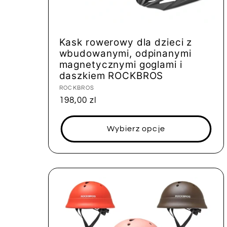
Kask rowerowy dla dzieci z
wbudowanymi, odpinanymi
magnetycznymi goglami i
daszkiem ROCKBROS
Dostawca:
ROCKBROS
Cena
198,00 zl
regularna
Wybierz opcje