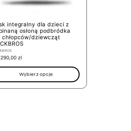
sk integralny dla dzieci z
pinaną osłoną podbródka
a chłopców/dziewcząt
CKBROS
tawca:
KBROS
na
290,00 zl
ularna
Wybierz opcje