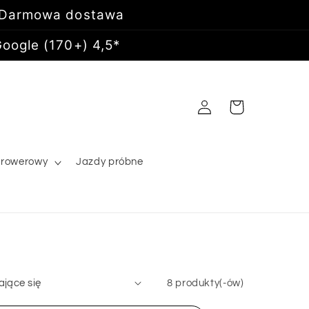
 Darmowa dostawa
oogle (170+) 4,5*
Zaloguj
Koszyk
się
 rowerowy
Jazdy próbne
8 produkty(-ów)