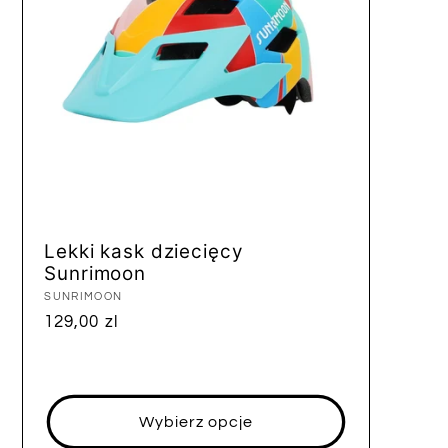
Lekki kask dziecięcy
Sunrimoon
Dostawca:
SUNRIMOON
Cena
129,00 zl
regularna
Wybierz opcje