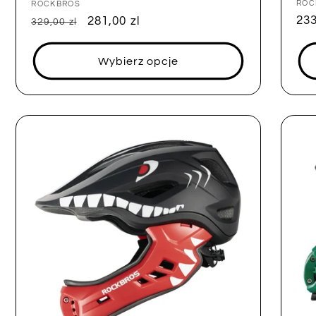
Dos
ROC
Dostawca:
ROCKBROS
Ce
233
Cena
Cena
281,00 zl
329,00 zl
reg
regularna
sprzedaży
Wybierz opcje