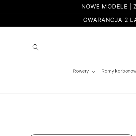
Przejdź
NOWE MODELE | Z
do
treści
GWARANCJA 2 LATA
Rowery
Ramy karbono