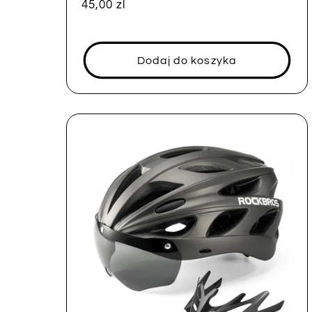
Cena
45,00 zl
regularna
Dodaj do koszyka