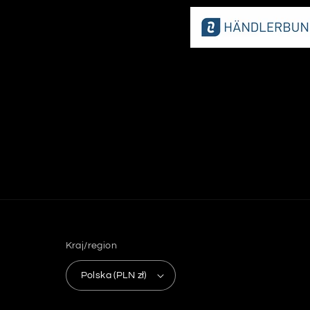
Kraj/region
Polska (PLN zł)