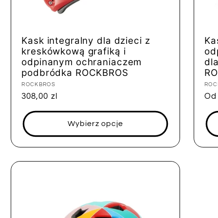
Kask integralny dla dzieci z
Ka
kreskówkową grafiką i
od
odpinanym ochraniaczem
dl
podbródka ROCKBROS
RO
Dostawca:
ROCKBROS
Dos
ROC
Cena
308,00 zl
Ce
Od 
regularna
reg
Wybierz opcje