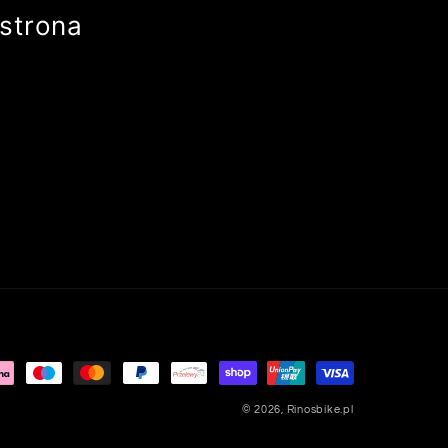
strona
© 2026,
Rinosbike.pl