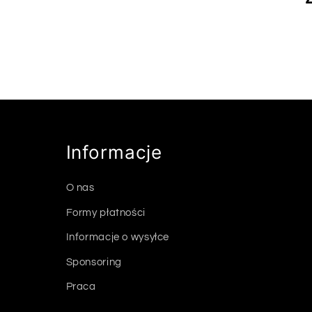
k
c
j
a
Informacje
:
O nas
Formy płatności
Informacje o wysyłce
Sponsoring
Praca