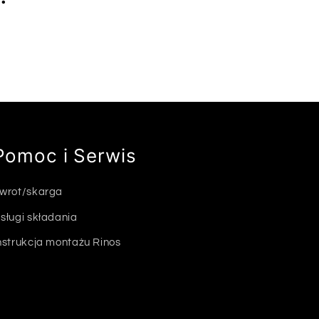
Pomoc i Serwis
wrot/skarga
sługi składania
nstrukcja montażu Rinos