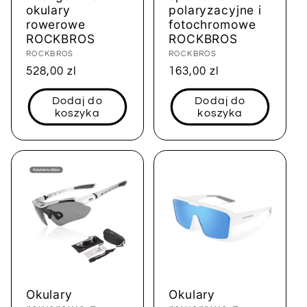
okulary
polaryzacyjne i
rowerowe
fotochromowe
ROCKBROS
ROCKBROS
Dostawca:
ROCKBROS
Dostawca:
ROCKBROS
Cena
528,00 zl
Cena
163,00 zl
regularna
regularna
Dodaj do
Dodaj do
koszyka
koszyka
Okulary
Okulary