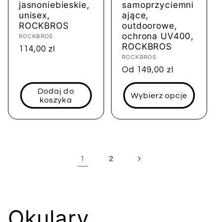
jasnoniebieskie,
samoprzyciemni
unisex,
ające,
ROCKBROS
outdoorowe,
ochrona UV400,
Dostawca:
ROCKBROS
ROCKBROS
Cena
114,00 zl
Dostawca:
ROCKBROS
regularna
Cena
Od 149,00 zl
regularna
Dodaj do
Wybierz opcje
koszyka
1
2
K
Okulary