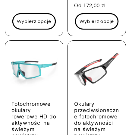
regularna
Cena
Od 172,00 zl
regularna
Wybierz opcje
Wybierz opcje
Fotochromowe
Okulary
okulary
przeciwsłoneczn
rowerowe HD do
e fotochromowe
aktywności na
do aktywności
świeżym
na świeżym