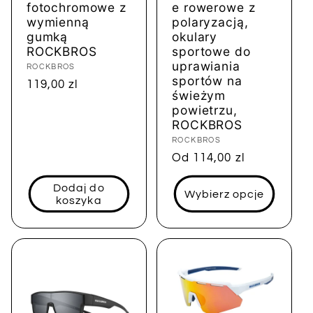
fotochromowe z
e rowerowe z
wymienną
polaryzacją,
gumką
okulary
ROCKBROS
sportowe do
uprawiania
Dostawca:
ROCKBROS
sportów na
Cena
119,00 zl
świeżym
regularna
powietrzu,
ROCKBROS
Dostawca:
ROCKBROS
Cena
Od 114,00 zl
regularna
Dodaj do
Wybierz opcje
koszyka