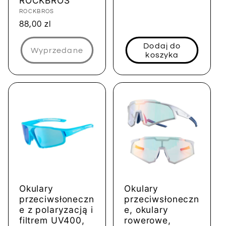
ROCKBROS
regularna
Dostawca:
ROCKBROS
Cena
88,00 zl
regularna
Dodaj do
Wyprzedane
koszyka
Okulary
Okulary
przeciwsłoneczn
przeciwsłoneczn
e z polaryzacją i
e, okulary
filtrem UV400,
rowerowe,