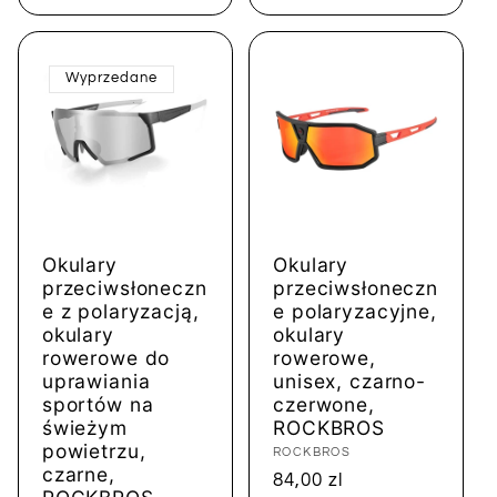
Wyprzedane
Okulary
Okulary
przeciwsłoneczn
przeciwsłoneczn
e z polaryzacją,
e polaryzacyjne,
okulary
okulary
rowerowe do
rowerowe,
uprawiania
unisex, czarno-
sportów na
czerwone,
świeżym
ROCKBROS
powietrzu,
Dostawca:
ROCKBROS
czarne,
Cena
84,00 zl