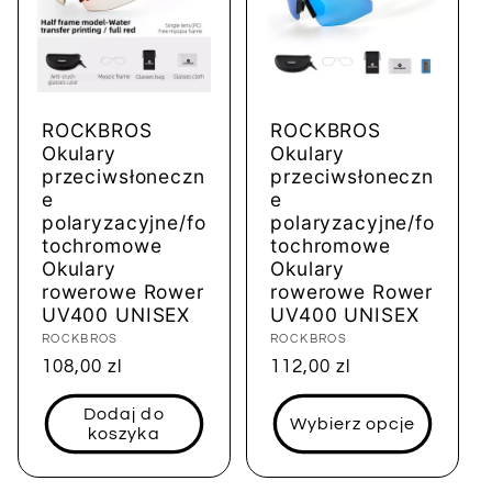
ROCKBROS
ROCKBROS
Okulary
Okulary
przeciwsłoneczn
przeciwsłoneczn
e
e
polaryzacyjne/fo
polaryzacyjne/fo
tochromowe
tochromowe
Okulary
Okulary
rowerowe Rower
rowerowe Rower
UV400 UNISEX
UV400 UNISEX
Dostawca:
ROCKBROS
Dostawca:
ROCKBROS
Cena
108,00 zl
Cena
112,00 zl
regularna
regularna
Dodaj do
Wybierz opcje
koszyka