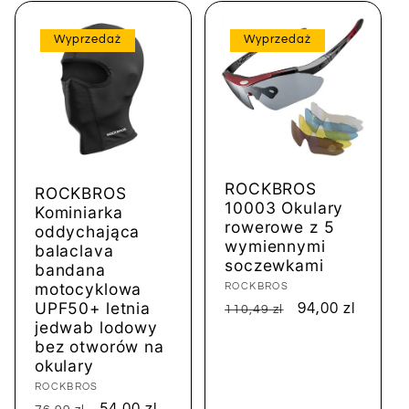
Wyprzedaż
Wyprzedaż
ROCKBROS
ROCKBROS
10003 Okulary
Kominiarka
rowerowe z 5
oddychająca
wymiennymi
balaclava
soczewkami
bandana
motocyklowa
Dostawca:
ROCKBROS
UPF50+ letnia
Cena
Cena
94,00 zl
110,49 zl
jedwab lodowy
regularna
sprzedaży
bez otworów na
okulary
Dostawca:
ROCKBROS
Cena
Cena
54,00 zl