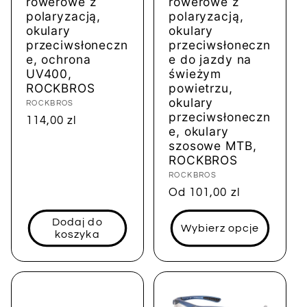
rowerowe z
rowerowe z
polaryzacją,
polaryzacją,
okulary
okulary
przeciwsłoneczn
przeciwsłoneczn
e, ochrona
e do jazdy na
UV400,
świeżym
ROCKBROS
powietrzu,
okulary
Dostawca:
ROCKBROS
przeciwsłoneczn
Cena
114,00 zl
e, okulary
regularna
szosowe MTB,
ROCKBROS
Dostawca:
ROCKBROS
Cena
Od 101,00 zl
regularna
Dodaj do
Wybierz opcje
koszyka