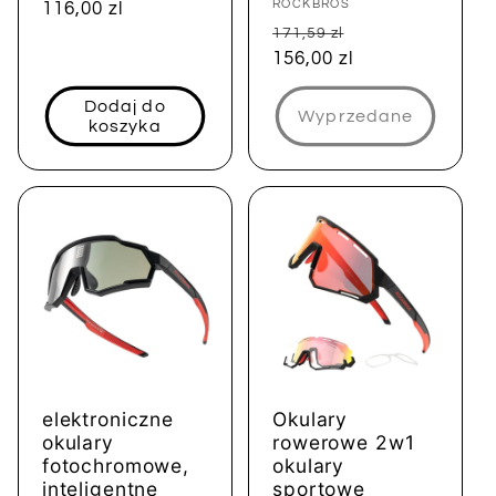
Dostawca:
ROCKBROS
regularna
116,00 zl
sprzedaży
Cena
Cena
171,59 zl
regularna
156,00 zl
sprzedaży
Dodaj do
Wyprzedane
koszyka
elektroniczne
Okulary
okulary
rowerowe 2w1
fotochromowe,
okulary
inteligentne
sportowe