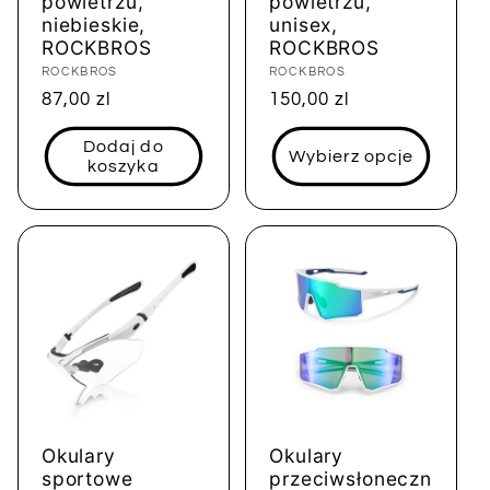
powietrzu,
powietrzu,
niebieskie,
unisex,
ROCKBROS
ROCKBROS
Dostawca:
ROCKBROS
Dostawca:
ROCKBROS
Cena
87,00 zl
Cena
150,00 zl
regularna
regularna
Dodaj do
Wybierz opcje
koszyka
Okulary
Okulary
sportowe
przeciwsłoneczn