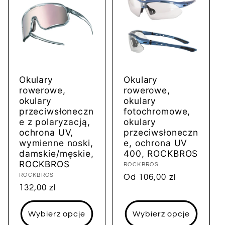
Okulary
Okulary
rowerowe,
rowerowe,
okulary
okulary
przeciwsłoneczn
fotochromowe,
e z polaryzacją,
okulary
ochrona UV,
przeciwsłoneczn
wymienne noski,
e, ochrona UV
damskie/męskie,
400, ROCKBROS
ROCKBROS
Dostawca:
ROCKBROS
Dostawca:
ROCKBROS
Cena
Od 106,00 zl
Cena
132,00 zl
regularna
regularna
Wybierz opcje
Wybierz opcje