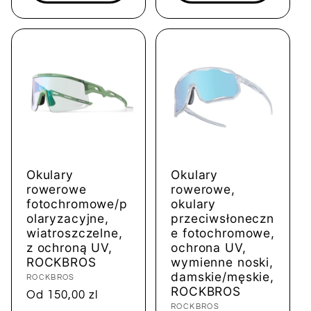
Okulary
Okulary
rowerowe
rowerowe,
fotochromowe/p
okulary
olaryzacyjne,
przeciwsłoneczn
wiatroszczelne,
e fotochromowe,
z ochroną UV,
ochrona UV,
ROCKBROS
wymienne noski,
damskie/męskie,
Dostawca:
ROCKBROS
ROCKBROS
Cena
Od 150,00 zl
Dostawca:
ROCKBROS