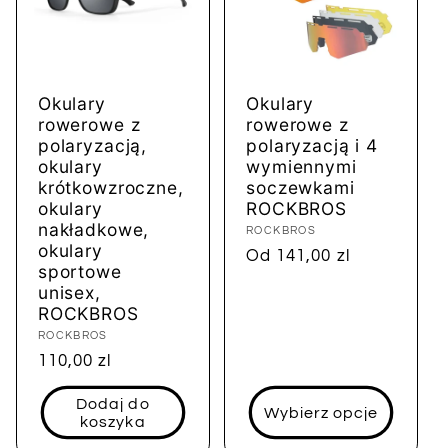
Okulary
Okulary
rowerowe z
rowerowe z
polaryzacją,
polaryzacją i 4
okulary
wymiennymi
krótkowzroczne,
soczewkami
okulary
ROCKBROS
nakładkowe,
Dostawca:
ROCKBROS
okulary
Cena
Od 141,00 zl
sportowe
regularna
unisex,
ROCKBROS
Dostawca:
ROCKBROS
Cena
110,00 zl
regularna
Dodaj do
Wybierz opcje
koszyka