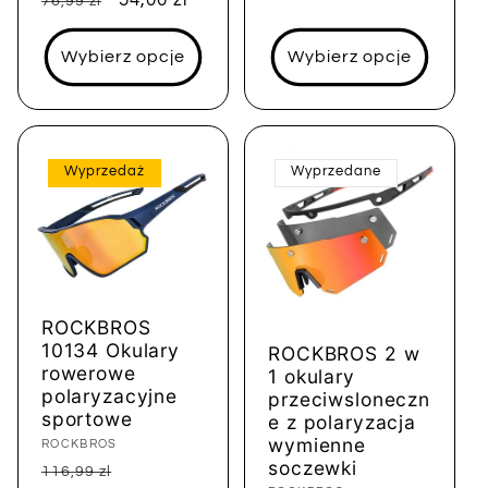
76,99 zl
regularna
sprzedaży
Wybierz opcje
Wybierz opcje
Wyprzedaż
Wyprzedane
ROCKBROS
10134 Okulary
ROCKBROS 2 w
rowerowe
1 okulary
polaryzacyjne
przeciwsloneczn
sportowe
e z polaryzacja
wymienne
Dostawca:
ROCKBROS
soczewki
Cena
Cena
116,99 zl