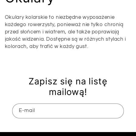
o
Okulary kolarskie to niezbędne wyposażenie
l
każdego rowerzysty, ponieważ nie tylko chronią
przed słońcem i wiatrem, ale także poprawiają
jakość widzenia. Dostępne są w różnych stylach i
e
kolorach, aby trafić w każdy gust.
k
c
Zapisz się na listę
j
mailową!
a
E-mail
: