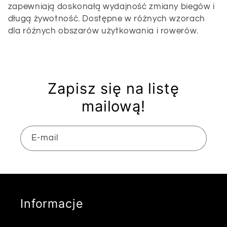
l
zapewniają doskonałą wydajność zmiany biegów i
długą żywotność. Dostępne w różnych wzorach
dla różnych obszarów użytkowania i rowerów.
e
k
c
Zapisz się na listę
mailową!
j
a
E-mail
:
Informacje