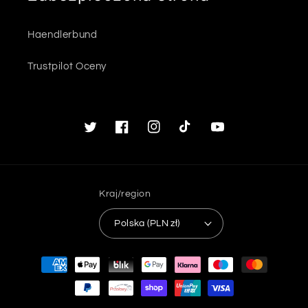
Haendlerbund
Trustpilot Oceny
Twitter
Facebook
Instagram
TikTok
Youtube
Kraj/region
Polska (PLN zł)
Metody
płatności