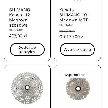
SHIMANO
Kaseta
Kaseta 12-
SHIMANO 10-
biegowa
biegowa MTB
szosowa
Dostawca:
SHIMANO
Dostawca:
SHIMANO
Cena
Cena
399,00 zl
Cena
473,00 zl
regularna
Od 179,00 zl
sprzedaży
regularna
Dodaj do
Wybierz opcje
koszyka
Wyprzedane