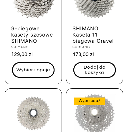
9-biegowe
SHIMANO
kasety szosowe
Kaseta 11-
SHIMANO
biegowa Gravel
Dostawca:
SHIMANO
Dostawca:
SHIMANO
Cena
129,00 zl
Cena
473,00 zl
regularna
regularna
Dodaj do
Wybierz opcje
koszyka
Wyprzedaż