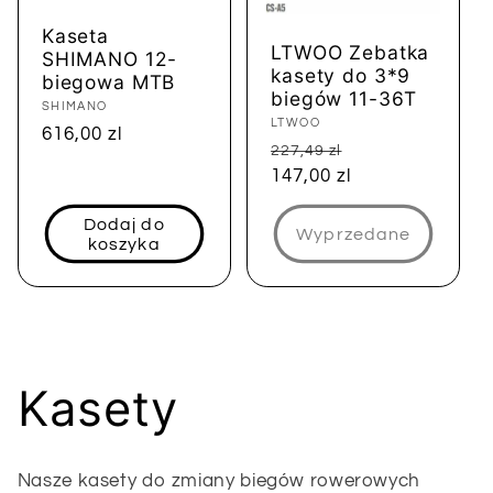
Kaseta
LTWOO Zebatka
SHIMANO 12-
kasety do 3*9
biegowa MTB
biegów 11-36T
Dostawca:
SHIMANO
Dostawca:
LTWOO
Cena
616,00 zl
Cena
Cena
227,49 zl
regularna
regularna
147,00 zl
sprzedaży
Dodaj do
Wyprzedane
koszyka
K
Kasety
o
Nasze kasety do zmiany biegów rowerowych