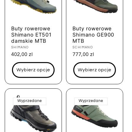
Buty rowerowe
Buty rowerowe
Shimano ET501
Shimano GE900
damskie MTB
MTB
Dostawca:
SHIMANO
Dostawca:
SCHIMANO
Cena
402,00 zl
Cena
777,00 zl
regularna
regularna
Wybierz opcje
Wybierz opcje
Wyprzedane
Wyprzedane