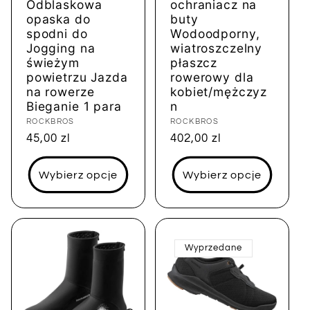
Odblaskowa
ochraniacz na
opaska do
buty
spodni do
Wodoodporny,
Jogging na
wiatroszczelny
świeżym
płaszcz
powietrzu Jazda
rowerowy dla
na rowerze
kobiet/mężczyz
Bieganie 1 para
n
Dostawca:
ROCKBROS
Dostawca:
ROCKBROS
Cena
45,00 zl
Cena
402,00 zl
regularna
regularna
Wybierz opcje
Wybierz opcje
Wyprzedane