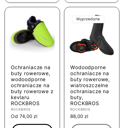
Wyprzedane
Ochraniacze na
Wodoodporne
buty rowerowe,
ochraniacze na
wodoodporne
buty rowerowe,
ochraniacze na
wiatroszczelne
buty rowerowe z
ochraniacze na
kevlaru
buty,
ROCKBROS
ROCKBROS
Dostawca:
ROCKBROS
Dostawca:
ROCKBROS
Cena
Od 74,00 zl
Cena
88,00 zl
regularna
regularna