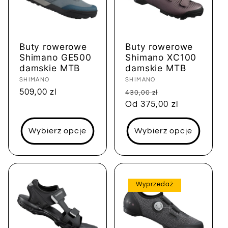
Buty rowerowe
Buty rowerowe
Shimano GE500
Shimano XC100
damskie MTB
damskie MTB
Dostawca:
SHIMANO
Dostawca:
SHIMANO
Cena
509,00 zl
Cena
Cena
430,00 zl
regularna
regularna
Od 375,00 zl
sprzedaży
Wybierz opcje
Wybierz opcje
Wyprzedaż