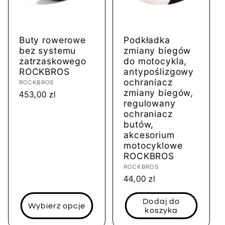
Buty rowerowe
Podkładka
bez systemu
zmiany biegów
zatrzaskowego
do motocykla,
ROCKBROS
antypoślizgowy
ochraniacz
Dostawca:
ROCKBROS
zmiany biegów,
Cena
453,00 zl
regulowany
regularna
ochraniacz
butów,
akcesorium
motocyklowe
ROCKBROS
Dostawca:
ROCKBROS
Cena
44,00 zl
regularna
Dodaj do
Wybierz opcje
koszyka