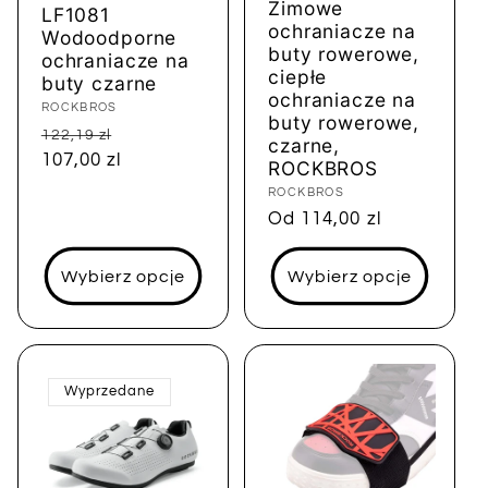
Zimowe
LF1081
ochraniacze na
Wodoodporne
buty rowerowe,
ochraniacze na
ciepłe
buty czarne
ochraniacze na
Dostawca:
ROCKBROS
buty rowerowe,
Cena
Cena
122,19 zl
czarne,
regularna
107,00 zl
sprzedaży
ROCKBROS
Dostawca:
ROCKBROS
Cena
Od 114,00 zl
regularna
Wybierz opcje
Wybierz opcje
Wyprzedane