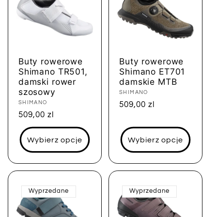
Buty rowerowe
Buty rowerowe
Shimano TR501,
Shimano ET701
damski rower
damskie MTB
szosowy
Dostawca:
SHIMANO
Dostawca:
SHIMANO
Cena
509,00 zl
Cena
509,00 zl
regularna
regularna
Wybierz opcje
Wybierz opcje
Wyprzedane
Wyprzedane