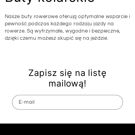
o
Nasze buty rowerowe oferują optymalne wsparcie i
l
pewność podczas każdego rodzaju jazdy na
rowerze. Są wytrzymałe, wygodne i bezpieczne,
dzięki czemu możesz skupić się na jeździe.
e
k
c
Zapisz się na listę
mailową!
j
a
E-mail
: