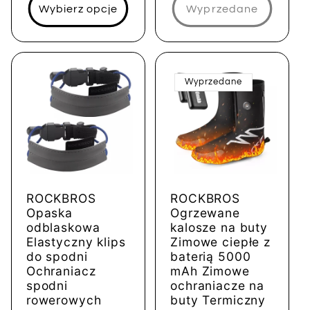
Wybierz opcje
Wyprzedane
Wyprzedane
ROCKBROS
ROCKBROS
Opaska
Ogrzewane
odblaskowa
kalosze na buty
Elastyczny klips
Zimowe ciepłe z
do spodni
baterią 5000
Ochraniacz
mAh Zimowe
spodni
ochraniacze na
rowerowych
buty Termiczny