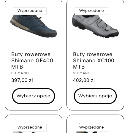
Wyprzedane
Wyprzedane
Buty rowerowe
Buty rowerowe
Shimano GF400
Shimano XC100
MTB
MTB
Dostawca:
SHIMANO
Dostawca:
SHIMANO
Cena
397,00 zl
Cena
402,00 zl
regularna
regularna
Wybierz opcje
Wybierz opcje
Wyprzedane
Wyprzedane