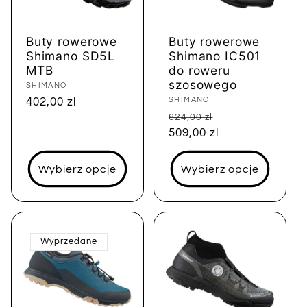
Buty rowerowe
Buty rowerowe
Shimano SD5L
Shimano IC501
MTB
do roweru
szosowego
Dostawca:
SHIMANO
Dostawca:
SHIMANO
Cena
402,00 zl
Cena
Cena
regularna
624,00 zl
regularna
509,00 zl
sprzedaży
Wybierz opcje
Wybierz opcje
Wyprzedane