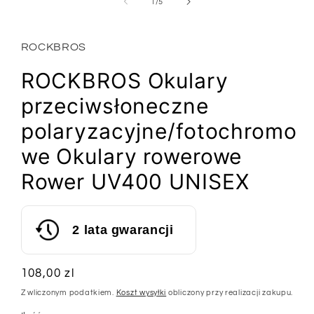
1
z
1
/
5
w
oknie
modalnym
ROCKBROS
ROCKBROS Okulary
przeciwsłoneczne
polaryzacyjne/fotochromo
we Okulary rowerowe
Rower UV400 UNISEX
2 lata gwarancji
Cena
108,00 zl
regularna
Z wliczonym podatkiem.
Koszt wysyłki
obliczony przy realizacji zakupu.