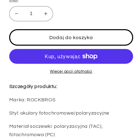
Ilość
Zmniejsz
Zwiększ
ilość
ilość
dla
dla
ROCKBROS
ROCKBROS
Dodaj do koszyka
Okulary
Okulary
przeciwsłoneczne
przeciwsłoneczne
polaryzacyjne/fotochromowe
polaryzacyjne/fotochromowe
Okulary
Okulary
rowerowe
rowerowe
Więcej opcji płatności
Rower
Rower
UV400
UV400
Szczegóły produktu:
UNISEX
UNISEX
Marka: ROCKBROS
Styl: okulary fotochromowe/polaryzacyjne
Materiał soczewki: polaryzacyjna (TAC),
fotochromowa (PC)