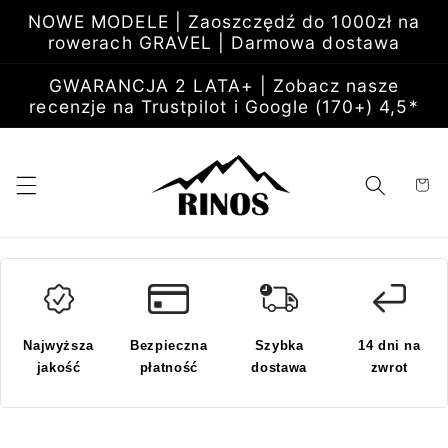
Przejdź
NOWE MODELE | Zaoszczędź do 1000zł na
do
rowerach GRAVEL | Darmowa dostawa
treści
GWARANCJA 2 LATA+ | Zobacz nasze
recenzje na Trustpilot i Google (170+) 4,5*
Koszyk
Najwyższa
Bezpieczna
Szybka
14 dni na
jakość
płatność
dostawa
zwrot
Pomiń,
aby