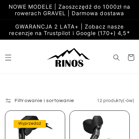
Przejdź
NOWE MODELE | Zaoszczędź do 1000zł na
do
rowerach GRAVEL | Darmowa dostawa
treści
GWARANCJA 2 LATA+ | Zobacz nasze
recenzje na Trustpilot i Google (170+) 4,5*
Koszyk
Filtrowanie i sortowanie
12 produkty(-ów)
Wyprzedaż