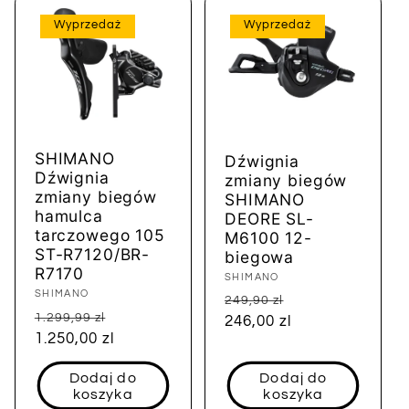
Wyprzedaż
Wyprzedaż
SHIMANO
Dźwignia
Dźwignia
zmiany biegów
zmiany biegów
SHIMANO
hamulca
DEORE SL-
tarczowego 105
M6100 12-
ST-R7120/BR-
biegowa
R7170
Dostawca:
SHIMANO
Dostawca:
SHIMANO
Cena
Cena
249,90 zl
Cena
Cena
1.299,99 zl
regularna
246,00 zl
sprzedaży
regularna
1.250,00 zl
sprzedaży
Dodaj do
Dodaj do
koszyka
koszyka