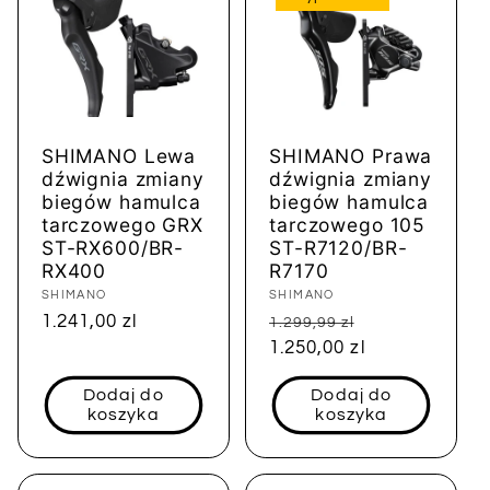
SHIMANO Lewa
SHIMANO Prawa
dźwignia zmiany
dźwignia zmiany
biegów hamulca
biegów hamulca
tarczowego GRX
tarczowego 105
ST-RX600/BR-
ST-R7120/BR-
RX400
R7170
Dostawca:
SHIMANO
Dostawca:
SHIMANO
Cena
1.241,00 zl
Cena
Cena
1.299,99 zl
regularna
regularna
1.250,00 zl
sprzedaży
Dodaj do
Dodaj do
koszyka
koszyka