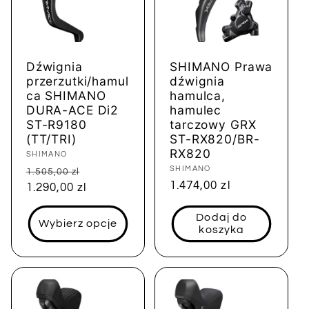
Dźwignia
SHIMANO Prawa
przerzutki/hamul
dźwignia
ca SHIMANO
hamulca,
DURA-ACE Di2
hamulec
ST-R9180
tarczowy GRX
(TT/TRI)
ST-RX820/BR-
RX820
Dostawca:
SHIMANO
Dostawca:
SHIMANO
Cena
Cena
1.505,00 zl
Cena
1.474,00 zl
regularna
1.290,00 zl
sprzedaży
regularna
Dodaj do
Wybierz opcje
koszyka