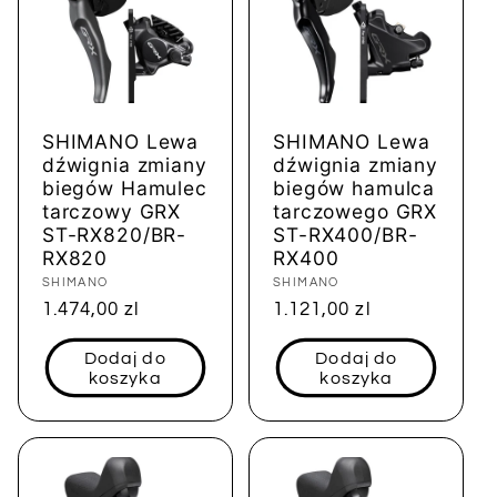
SHIMANO Lewa
SHIMANO Lewa
dźwignia zmiany
dźwignia zmiany
biegów Hamulec
biegów hamulca
tarczowy GRX
tarczowego GRX
ST-RX820/BR-
ST-RX400/BR-
RX820
RX400
Dostawca:
SHIMANO
Dostawca:
SHIMANO
Cena
1.474,00 zl
Cena
1.121,00 zl
regularna
regularna
Dodaj do
Dodaj do
koszyka
koszyka