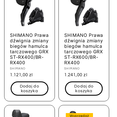
SHIMANO Prawa
SHIMANO Prawa
dźwignia zmiany
dźwignia zmiany
biegów hamulca
biegów hamulca
tarczowego GRX
tarczowego GRX
ST-RX400/BR-
ST-RX600/BR-
RX400
RX400
Dostawca:
SHIMANO
Dostawca:
SHIMANO
Cena
1.121,00 zl
Cena
1.241,00 zl
regularna
regularna
Dodaj do
Dodaj do
koszyka
koszyka
Wyprzedaż