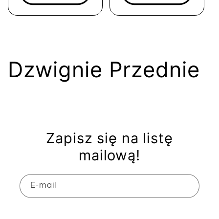
K
Dzwignie Przednie
o
l
Zapisz się na listę
e
mailową!
k
E-mail
c