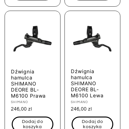
Dźwignia
Dźwignia
hamulca
hamulca
SHIMANO
SHIMANO
DEORE BL-
DEORE BL-
M6100 Lewa
M6100 Prawa
Dostawca:
SHIMANO
Dostawca:
SHIMANO
Cena
246,00 zl
Cena
246,00 zl
regularna
regularna
Dodaj do
Dodaj do
koszyka
koszyka