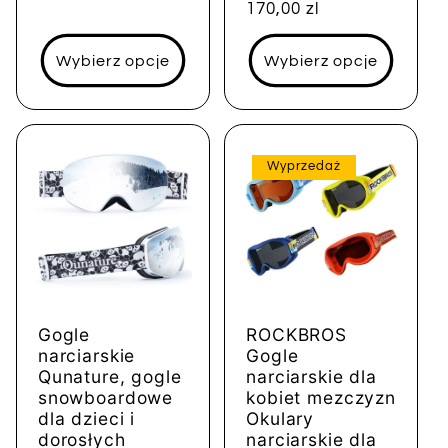
Cena
170,00 zl
regularna
regularna
Wybierz opcje
Wybierz opcje
Wyprzedaż
Gogle
ROCKBROS
narciarskie
Gogle
Qunature, gogle
narciarskie dla
snowboardowe
kobiet mezczyzn
dla dzieci i
Okulary
dorosłych
narciarskie dla