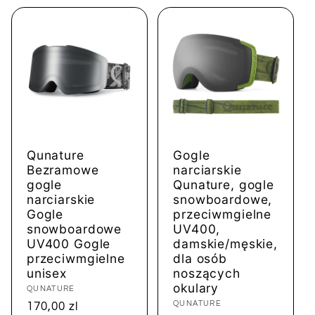
Qunature
Gogle
Bezramowe
narciarskie
gogle
Qunature, gogle
narciarskie
snowboardowe,
Gogle
przeciwmgielne
snowboardowe
UV400,
UV400 Gogle
damskie/męskie,
przeciwmgielne
dla osób
unisex
noszących
okulary
Dostawca:
QUNATURE
Dostawca:
QUNATURE
Cena
170,00 zl