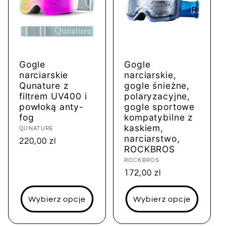
Gogle
Gogle
narciarskie
narciarskie,
Qunature z
gogle śnieżne,
filtrem UV400 i
polaryzacyjne,
powłoką anty-
gogle sportowe
fog
kompatybilne z
kaskiem,
Dostawca:
QUNATURE
narciarstwo,
Cena
220,00 zl
ROCKBROS
regularna
Dostawca:
ROCKBROS
Cena
172,00 zl
regularna
Wybierz opcje
Wybierz opcje