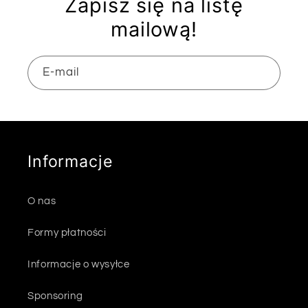
Zapisz się na listę
e
mailową!
k
E-mail
c
j
a
Informacje
:
O nas
Formy płatności
Informacje o wysyłce
Sponsoring