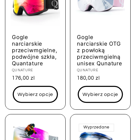
Gogle
Gogle
narciarskie
narciarskie OTG
przeciwmgielne,
z powłoką
podwójne szkła,
przeciwmgielną
Quantature
unisex Qunature
Dostawca:
QUNATURE
Dostawca:
QUNATURE
Cena
176,00 zl
Cena
180,00 zl
regularna
regularna
Wybierz opcje
Wybierz opcje
Wyprzedane