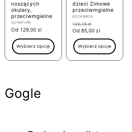
noszących
dzieci Zimowe
okulary,
przeciwmgielne
przeciwmgielne
Dostawca:
ROCKBROS
Dostawca:
QUNATURE
Cena
Cena
122,19 zl
Cena
Od 129,00 zl
regularna
Od 85,00 zl
sprzedaży
regularna
Wybierz opcje
Wybierz opcje
K
Gogle
o
l