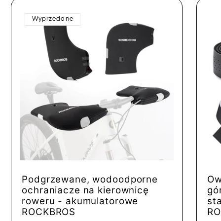
Wyprzedane
Podgrzewane, wodoodporne
Ow
ochraniacze na kierownicę
gó
roweru - akumulatorowe
st
ROCKBROS
RO