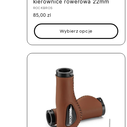
kierownice rowerowa 22mm
Dostawca:
ROCKBROS
Cena
85,00 zl
regularna
Wybierz opcje