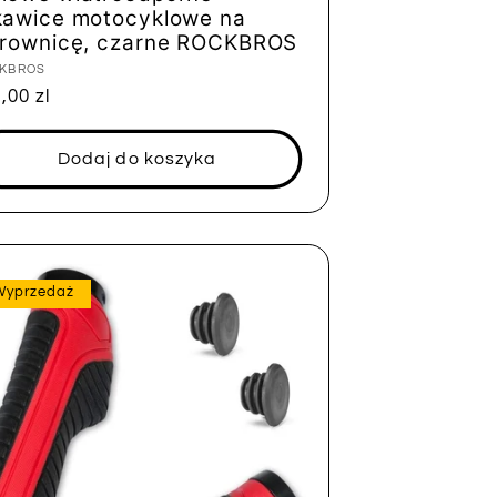
kawice motocyklowe na
erownicę, czarne ROCKBROS
tawca:
KBROS
na
,00 zl
ularna
Dodaj do koszyka
Wyprzedaż