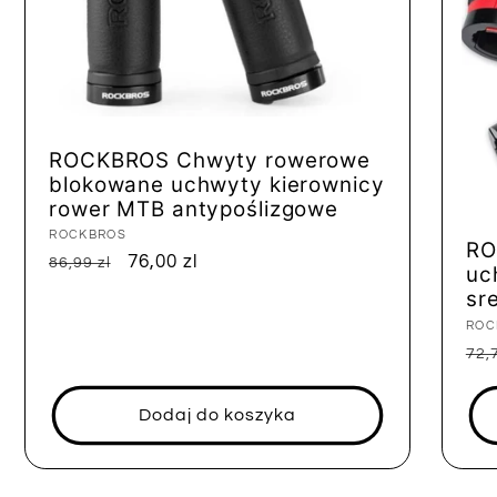
ROCKBROS Chwyty rowerowe
blokowane uchwyty kierownicy
rower MTB antypoślizgowe
Dostawca:
ROCKBROS
RO
Cena
Cena
76,00 zl
86,99 zl
uc
regularna
sprzedaży
sr
Dos
ROC
Ce
72,7
reg
Dodaj do koszyka