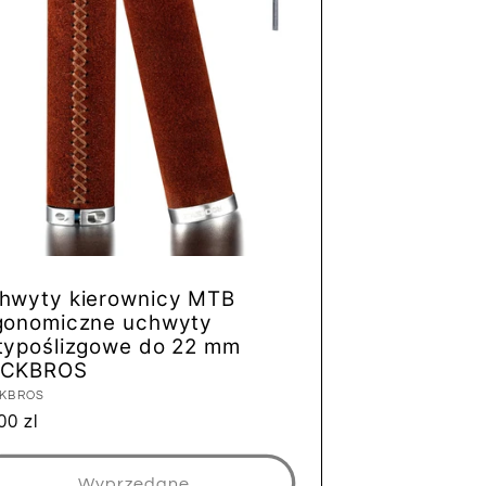
hwyty kierownicy MTB
gonomiczne uchwyty
typoślizgowe do 22 mm
CKBROS
tawca:
KBROS
na
00 zl
ularna
Wyprzedane