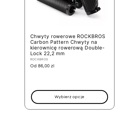
Chwyty rowerowe ROCKBROS
Carbon Pattern Chwyty na
kierownicę rowerową Double-
Lock 22,2 mm
Dostawca:
ROCKBROS
Cena
Od 86,00 zl
regularna
Wybierz opcje