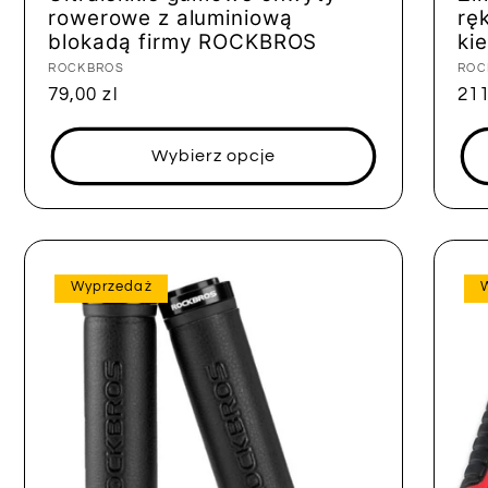
rowerowe z aluminiową
rę
blokadą firmy ROCKBROS
ki
Dostawca:
ROCKBROS
Dos
ROC
Cena
79,00 zl
Ce
211
regularna
reg
Wybierz opcje
Wyprzedaż