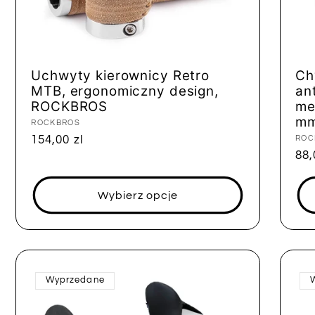
Uchwyty kierownicy Retro
Ch
MTB, ergonomiczny design,
an
ROCKBROS
me
mm
Dostawca:
ROCKBROS
Cena
154,00 zl
Dos
ROC
Ce
88,
regularna
reg
Wybierz opcje
Wyprzedane