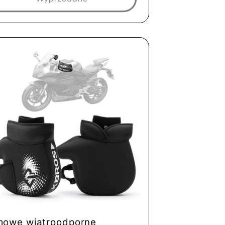
mowe wiatroodporne