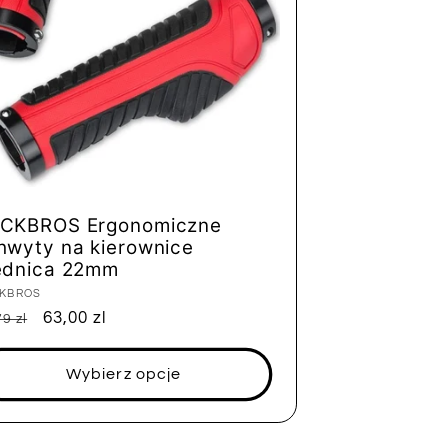
CKBROS Ergonomiczne
hwyty na kierownice
ednica 22mm
tawca:
KBROS
na
Cena
63,00 zl
9 zl
ularna
sprzedaży
Wybierz opcje