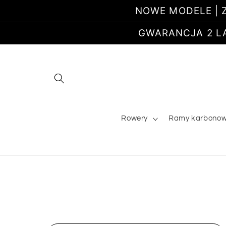
Przejdź
NOWE MODELE | Z
do
treści
GWARANCJA 2 LATA
Rowery
Ramy karbono