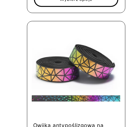
Owijka antypoślizgowa na