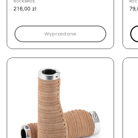
Dostawca:
ROCKBROS
Dos
ROC
Cena
216,00 zl
Ce
79,
regularna
reg
Wyprzedane