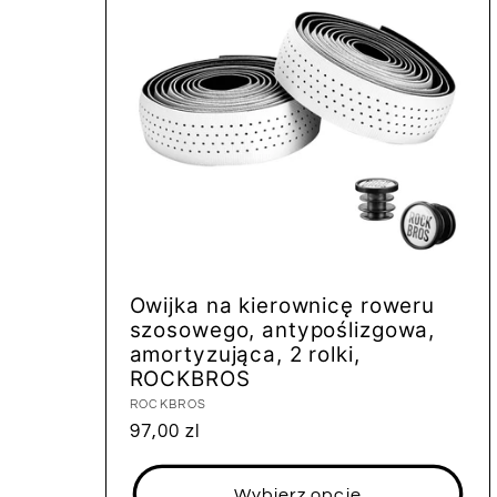
Owijka na kierownicę roweru
szosowego, antypoślizgowa,
amortyzująca, 2 rolki,
ROCKBROS
Dostawca:
ROCKBROS
Cena
97,00 zl
regularna
Wybierz opcje