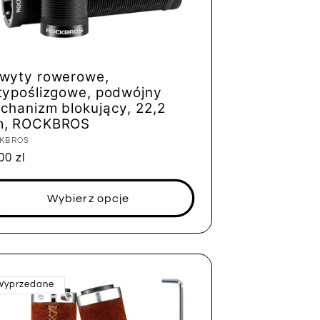
wyty rowerowe,
typoślizgowe, podwójny
chanizm blokujący, 22,2
, ROCKBROS
tawca:
KBROS
na
00 zl
ularna
Wybierz opcje
Wyprzedane