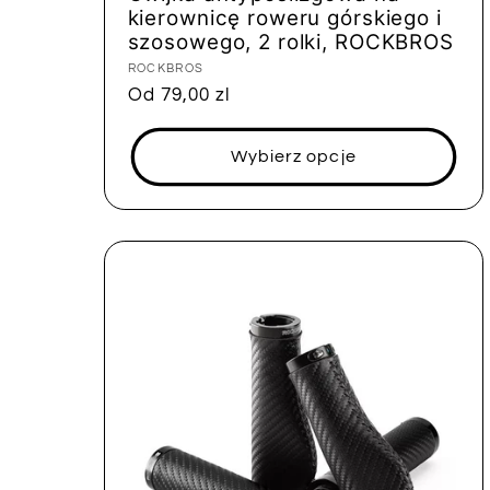
kierownicę roweru górskiego i
szosowego, 2 rolki, ROCKBROS
Dostawca:
ROCKBROS
Cena
Od 79,00 zl
regularna
Wybierz opcje