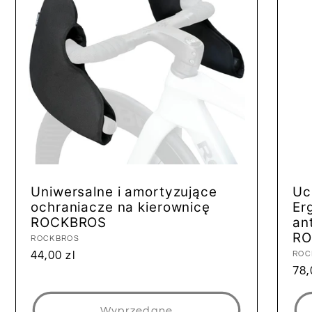
Uniwersalne i amortyzujące
Uc
ochraniacze na kierownicę
Er
ROCKBROS
an
RO
Dostawca:
ROCKBROS
Cena
44,00 zl
Dos
ROC
Ce
78,
regularna
reg
Wyprzedane