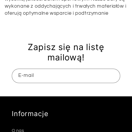
l
wykonane z oddychających i trwałych materiałów i
oferują optymalne wsparcie i podtrzymanie
e
k
c
Zapisz się na listę
mailową!
j
a
E-mail
:
Informacje
O nas