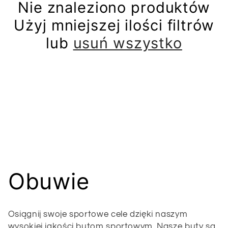
Nie znaleziono produktów
Użyj mniejszej ilości filtrów
lub
usuń wszystko
K
Obuwie
o
Osiągnij swoje sportowe cele dzięki naszym
wysokiej jakości butom sportowym. Nasze buty są