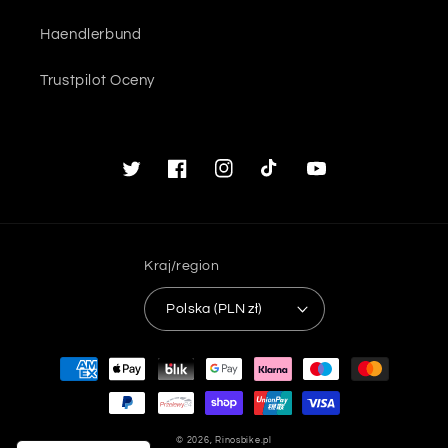
Haendlerbund
Trustpilot Oceny
Twitter
Facebook
Instagram
TikTok
Youtube
Kraj/region
Polska (PLN zł)
Metody
płatności
© 2026,
Rinosbike.pl