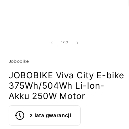
oknie
modalnym
z
1
/
17
Jobobike
JOBOBIKE Viva City E-bike
375Wh/504Wh Li-Ion-
Akku 250W Motor
2 lata gwarancji