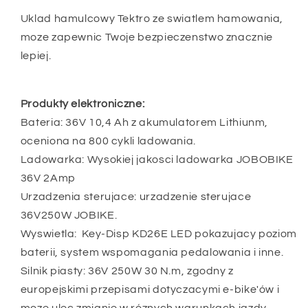
Uklad hamulcowy Tektro ze swiatlem hamowania,
moze zapewnic Twoje bezpieczenstwo znacznie
lepiej.
Produkty elektroniczne:
Bateria: 36V 10,4 Ah z akumulatorem Lithiunm,
oceniona na 800 cykli ladowania.
Ladowarka: Wysokiej jakosci ladowarka JOBOBIKE
36V 2Amp
Urzadzenia sterujace: urzadzenie sterujace
36V250W JOBIKE.
Wyswietla: Key-Disp KD26E LED pokazujacy poziom
baterii, system wspomagania pedalowania i inne.
Silnik piasty: 36V 250W 30 N.m, zgodny z
europejskimi przepisami dotyczacymi e-bike'ów i
moze ulec zmianie w róznych warunkach jazdy.