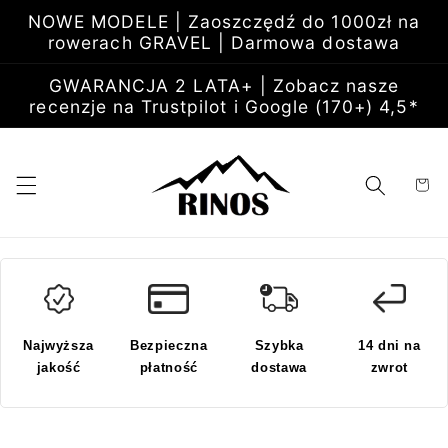
Przejdź
NOWE MODELE | Zaoszczędź do 1000zł na
do
rowerach GRAVEL | Darmowa dostawa
treści
GWARANCJA 2 LATA+ | Zobacz nasze
recenzje na Trustpilot i Google (170+) 4,5*
Koszyk
Najwyższa
Bezpieczna
Szybka
14 dni na
jakość
płatność
dostawa
zwrot
Pomiń,
aby