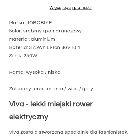
375Wh/504Wh
375Wh/504Wh
Więcej opcji płatności
Li-
Li-
Ion-
Ion-
Marka: JOBOBIKE
Akku
Akku
Kolor: srebrny i pomaranczowy
250W
250W
Material: aluminium
Motor
Motor
Bateria: 375Wh Li-Ion 36V10.4
Silnik: 250W
Rama: wysoka / niska
Zalecany teren: miasto / wies / góry
Viva - lekki miejski rower
elektryczny
Viva zostala stworzona specjalnie dla fashionistek,