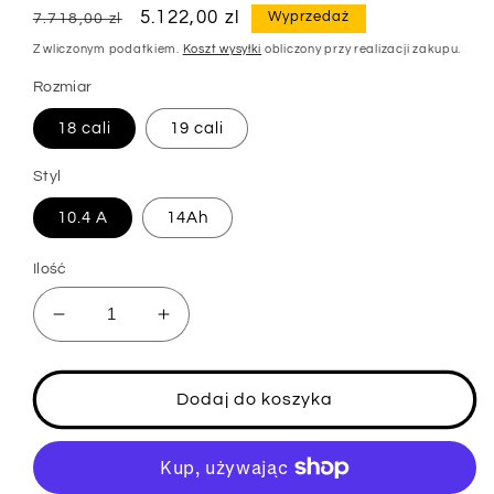
Cena
Cena
5.122,00 zl
Wyprzedaż
7.718,00 zl
regularna
sprzedaży
Z wliczonym podatkiem.
Koszt wysyłki
obliczony przy realizacji zakupu.
Rozmiar
18 cali
19 cali
Styl
10.4 A
14Ah
Ilość
Zmniejsz
Zwiększ
ilość
ilość
dla
dla
JOBOBIKE
JOBOBIKE
Dodaj do koszyka
Viva
Viva
City
City
E-
E-
bike
bike