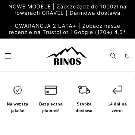
Przejdź
NOWE MODELE | Zaoszczędź do 1000zł na
do
rowerach GRAVEL | Darmowa dostawa
treści
GWARANCJA 2 LATA+ | Zobacz nasze
recenzje na Trustpilot i Google (170+) 4,5*
Koszyk
Najwyższa
Bezpieczna
Szybka
14 dni na
jakość
płatność
dostawa
zwrot
Pomiń,
aby