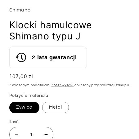
modalnym
Shimano
Klocki hamulcowe
Shimano typu J
2 lata gwarancji
Cena
107,00 zl
regularna
Z wliczonym podatkiem.
Koszt wysyłki
obliczony przy realizacji zakupu.
Pokrycie materiału
Żywica
Metal
Ilość
Zmniejsz
Zwiększ