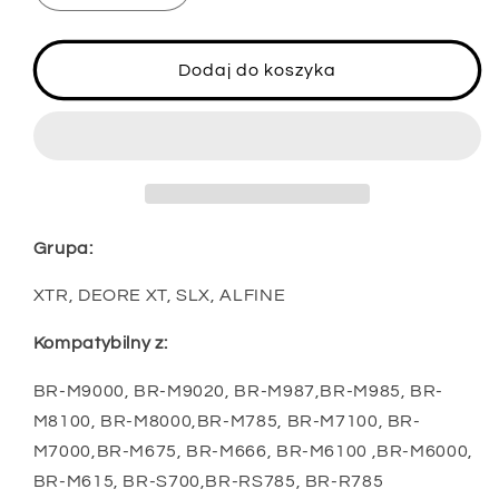
ilość
ilość
dla
dla
Klocki
Klocki
Dodaj do koszyka
hamulcowe
hamulcowe
Shimano
Shimano
typu
typu
J
J
Grupa:
XTR, DEORE XT, SLX, ALFINE
Kompatybilny z:
BR-M9000, BR-M9020, BR-M987,BR-M985, BR-
M8100, BR-M8000,BR-M785, BR-M7100, BR-
M7000,BR-M675, BR-M666, BR-M6100 ,BR-M6000,
BR-M615, BR-S700,BR-RS785, BR-R785