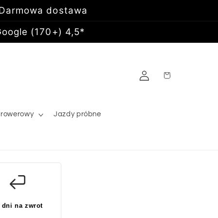
 Darmowa dostawa
oogle (170+) 4,5*
Zaloguj
Koszyk
się
 rowerowy
Jazdy próbne
 dni na zwrot