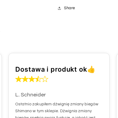
Share
i
Dostawa i produkt ok👍
L. Schneider
Ostatnio zakupiłem dźwignię zmiany biegów
Shimano w tym sklepie. Dźwignia zmiany
biegów spełnia swoją funkcję, a jakość jest