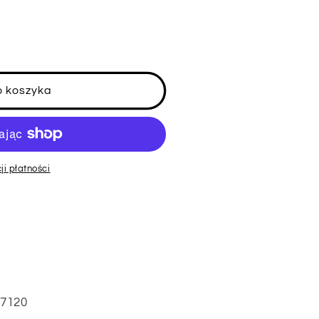
o koszyka
ji płatności
M7120