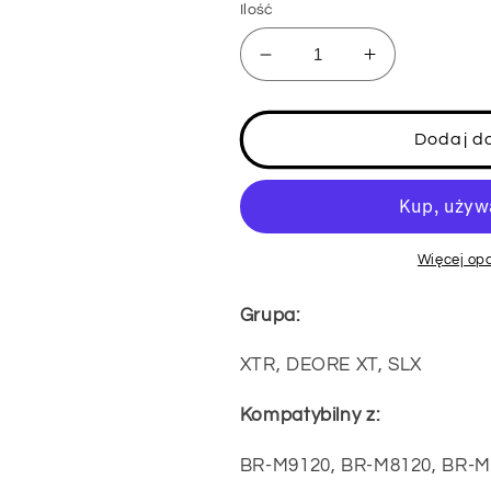
Ilość
Zmniejsz
Zwiększ
ilość
ilość
dla
dla
Klocki
Klocki
Dodaj d
hamulcowe
hamulcowe
tarczowe
tarczowe
Shimano
Shimano
typu
typu
N
N
Więcej opc
Grupa:
XTR, DEORE XT, SLX
Kompatybilny z:
BR-M9120, BR-M8120, BR-