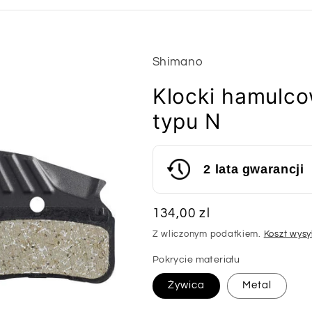
Shimano
Klocki hamulc
typu N
2 lata gwarancji
Cena
134,00 zl
regularna
Z wliczonym podatkiem.
Koszt wysy
Pokrycie materiału
Żywica
Metal