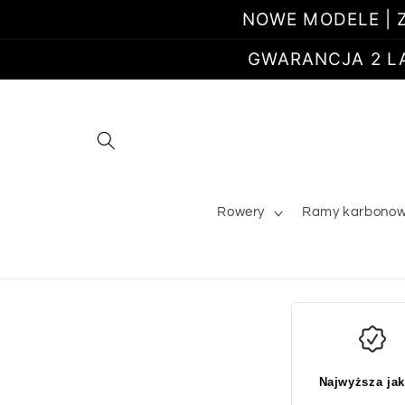
Przejdź
NOWE MODELE | Z
do
treści
GWARANCJA 2 LATA
Rowery
Ramy karbono
Najwyższa ja