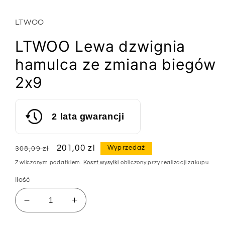
oknie
modalnym
LTWOO
LTWOO Lewa dzwignia
hamulca ze zmiana biegów
2x9
2 lata gwarancji
Cena
Cena
201,00 zl
Wyprzedaż
308,09 zl
regularna
sprzedaży
Z wliczonym podatkiem.
Koszt wysyłki
obliczony przy realizacji zakupu.
Ilość
Zmniejsz
Zwiększ
ilość
ilość