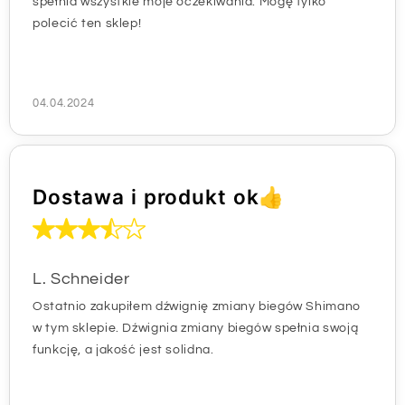
spełnia wszystkie moje oczekiwania. Mogę tylko
polecić ten sklep!
04.04.2024
Dostawa i produkt ok👍
L. Schneider
Ostatnio zakupiłem dźwignię zmiany biegów Shimano
w tym sklepie. Dźwignia zmiany biegów spełnia swoją
funkcję, a jakość jest solidna.