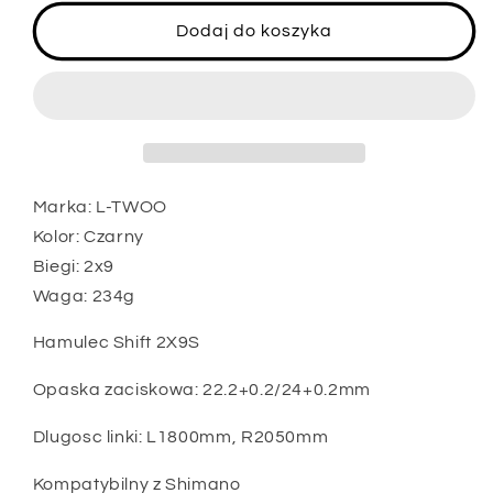
dla
dla
LTWOO
LTWOO
Dodaj do koszyka
Lewa
Lewa
dzwignia
dzwignia
hamulca
hamulca
ze
ze
zmiana
zmiana
biegów
biegów
2x9
2x9
Marka: L-TWOO
Kolor: Czarny
Biegi: 2x9
Waga: 234g
Hamulec Shift 2X9S
Opaska zaciskowa: 22.2+0.2/24+0.2mm
Dlugosc linki: L1800mm, R2050mm
Kompatybilny z Shimano