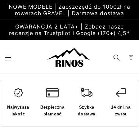
Przejdź
NOWE MODELE | Zaoszczędź do 1000zł na
do
rowerach GRAVEL | Darmowa dostawa
treści
GWARANCJA 2 LATA+ | Zobacz nasze
recenzje na Trustpilot i Google (170+) 4,5*
Koszyk
Najwyższa
Bezpieczna
Szybka
14 dni na
jakość
płatność
dostawa
zwrot
Pomiń,
aby