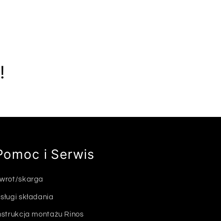
!
Pomoc i Serwis
wrot/skarga
sługi składania
nstrukcja montażu Rinos