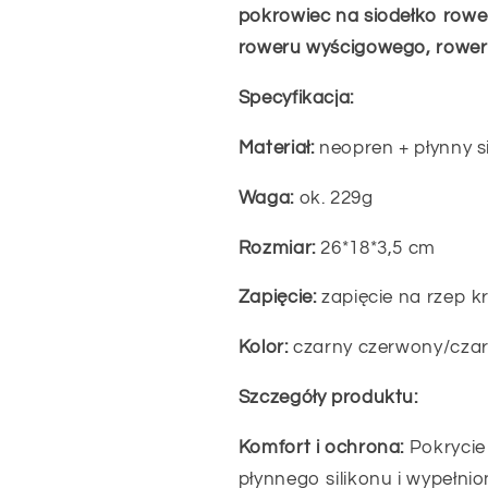
MTB
MTB
pokrowiec na siodełko row
szosowego
szosowego
roweru wyścigowego, roweru
czerwono-
czerwono-
niebieskiego
niebieskiego
Specyfikacja:
Materiał:
neopren + płynny s
Waga:
ok. 229g
Rozmiar:
26*18*3,5 cm
Zapięcie:
zapięcie na rzep 
Kolor:
czarny czerwony/czar
Szczegóły produktu:
Komfort i ochrona:
Pokrycie
płynnego silikonu i wypełnio