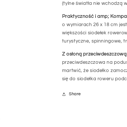
(tylne światła nie wchodzą 
Praktyczność i amp; Kompat
o wymiarach 26 x 18 cm jest 
większości siodełek rowerow
turystyczne, spinningowe, t
Z osłoną przeciwdeszczową
przeciwdeszczowa na podusz
martwić, że siodełko zamocz
się do siodełka roweru pod
Share
i