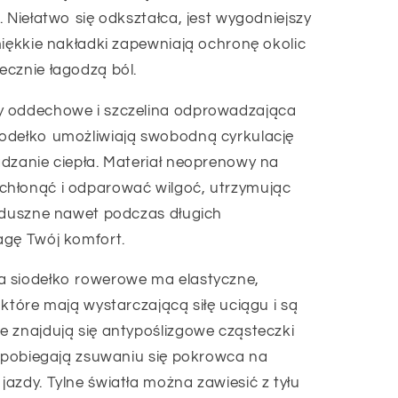
 Niełatwo się odkształca, jest wygodniejszy
miękkie nakładki zapewniają ochronę okolic
ecznie łagodzą ból.
y oddechowe i szczelina odprowadzająca
odełko umożliwiają swobodną cyrkulację
dzanie ciepła. Materiał neoprenowy na
chłonąć i odparować wilgoć, utrzymując
e duszne nawet podczas długich
agę Twój komfort.
a siodełko rowerowe ma elastyczne,
które mają wystarczającą siłę uciągu i są
e znajdują się antypoślizgowe cząsteczki
zapobiegają zsuwaniu się pokrowca na
azdy. Tylne światła można zawiesić z tyłu