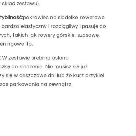
w skład zestawu).
ybilność:
pokrowiec na siodełko rowerowe
bardzo elastyczny i rozciągliwy i pasuje do
ych, takich jak rowery górskie, szosowe,
reningowe itp.
:
W zestawie srebrna osłona
kę do siedzenia. Nie musisz się już
y się w deszczowe dni lub że kurz przyklei
czas parkowania na zewnątrz.