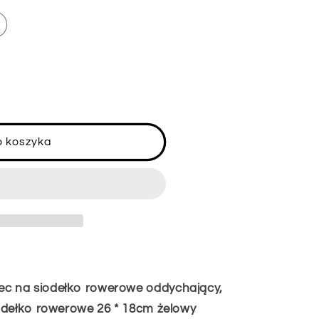
o koszyka
c na siodełko rowerowe oddychający,
odełko rowerowe 26 * 18cm żelowy
o