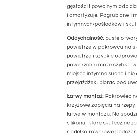
gęstości i powolnym odbicia.
i amortyzuje. Pogrubione i 
intymnych/pośladków i skut
Oddychalność:
puste otwor
powietrze w pokrowcu na si
powietrza i szybkie odprowa
powierzchni może szybko w
miejsca intymne suche i ni
przejażdżek, biorąc pod uw
Łatwy montaż:
Pokrowiec n
krzyżowe zapięcia na rzepy, 
łatwe w montażu. Na spodzi
silikonu, które skutecznie 
siodełko rowerowe podczas j