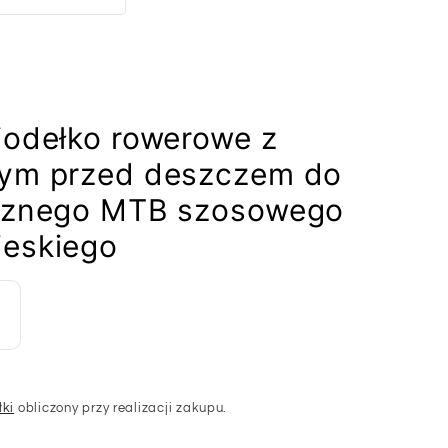
iodełko rowerowe z
cym przed deszczem do
ycznego MTB szosowego
ieskiego
łki
obliczony przy realizacji zakupu.