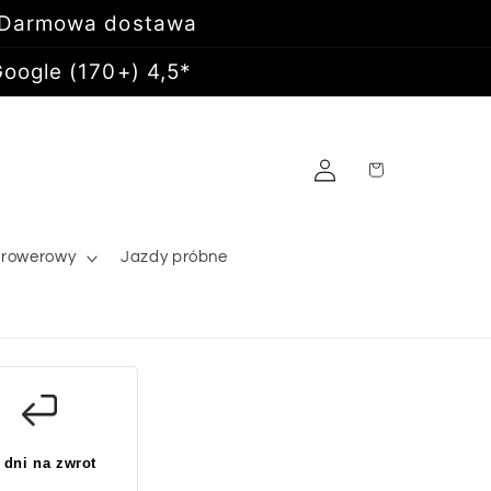
 Darmowa dostawa
oogle (170+) 4,5*
Zaloguj
Koszyk
się
 rowerowy
Jazdy próbne
 dni na zwrot