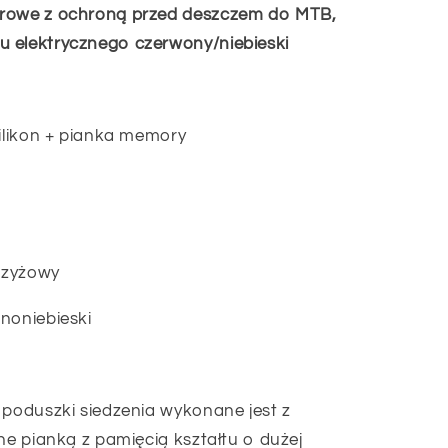
erowe z ochroną przed deszczem do MTB,
 elektrycznego czerwony/niebieski
ilikon + pianka memory
krzyżowy
noniebieski
 poduszki siedzenia wykonane jest z
ne pianką z pamięcią kształtu o dużej