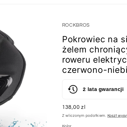
ROCKBROS
Pokrowiec na s
żelem chronią
roweru elektr
czerwono-nieb
2 lata gwarancji
Cena
138,00 zl
regularna
Z wliczonym podatkiem.
Koszt wysy
Kolor