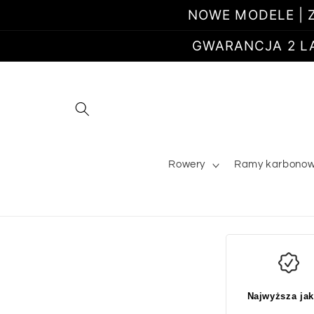
Przejdź
NOWE MODELE | Z
do
treści
GWARANCJA 2 LATA
Rowery
Ramy karbono
Najwyższa ja