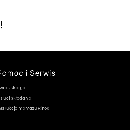
!
Pomoc i Serwis
wrot/skarga
sługi składania
nstrukcja montażu Rinos