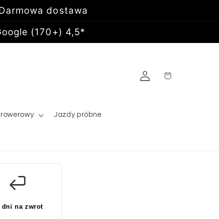
 Darmowa dostawa
oogle (170+) 4,5*
Zaloguj
Koszyk
się
 rowerowy
Jazdy próbne
 dni na zwrot