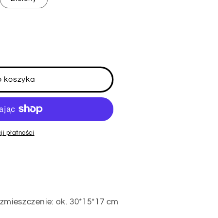
o koszyka
ji płatności
a
zmieszczenie: ok. 30*15*17 cm