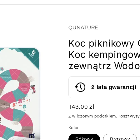
QUNATURE
Koc piknikowy
Koc kempingow
zewnątrz Wod
2 lata gwarancji
Cena
143,00 zl
regularna
Z wliczonym podatkiem.
Koszt wysy
Kolor
Różowy
Brązowy