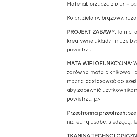
Materiał: przędza z piór + b
Kolor: zielony, brązowy, róż
PROJEKT ZABAWY:
ta mata
kreatywne układy i może b
powietrzu.
MATA WIELOFUNKCYJNA:
W
zarówno mata piknikowa, ja
można dostosować do sześ
aby zapewnić użytkownikom
powietrzu. p>
Przestronna przestrzeń:
sze
niż jedną osobę, siedzącą, l
TKANINA TECHNOLOGICZN