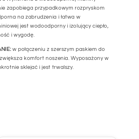
znie zapobiega przypadkowym rozpryskom
dporna na zabrudzenia i łatwa w
miniowej jest wodoodporny i izolujący ciepło,
ość i wygodę.
NIE:
w połączeniu z szerszym paskiem do
i i zwiększa komfort noszenia. Wyposażony w
otnie sklejać i jest trwalszy.