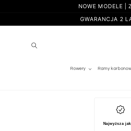
Przejdź
NOWE MODELE | Z
do
treści
GWARANCJA 2 LATA
Rowery
Ramy karbono
Najwyższa ja