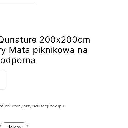
 Qunature 200x200cm
y Mata piknikowa na
oodporna
łki
obliczony przy realizacji zakupu.
Zielony