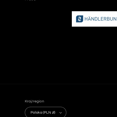
Kraj/region
Polska (PLN zł)