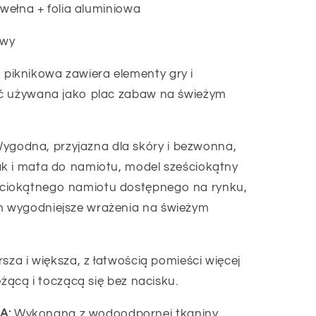
awełna + folia aluminiowa
owy
 piknikowa zawiera elementy gry i
yć używana jako plac zabaw na świeżym
ygodna, przyjazna dla skóry i bezwonna,
k i mata do namiotu, model sześciokątny
ciokątnego namiotu dostępnego na rynku,
 wygodniejsze wrażenia na świeżym
rsza i większa, z łatwością pomieści więcej
eżącą i toczącą się bez nacisku.
A:
Wykonana z wodoodpornej tkaniny