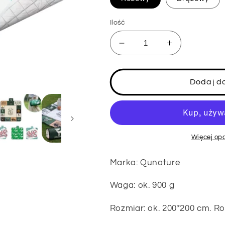
Ilość
Zmniejsz
Zwiększ
ilość
ilość
dla
dla
Koc
Koc
Dodaj d
piknikowy
piknikowy
Qunature
Qunature
200x200cm
200x200cm
Koc
Koc
kempingowy
kempingowy
Więcej opc
Mata
Mata
piknikowa
piknikowa
Marka: Qunature
na
na
zewnątrz
zewnątrz
Waga: ok. 900 g
Wodoodporna
Wodoodporn
Rozmiar: ok. 200*200 cm. Ro