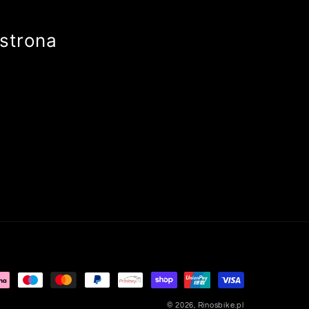
strona
© 2026,
Rinosbike.pl