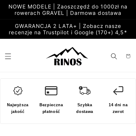
Przejdź
NOWE MODELE | Zaoszczędź do 1000zł na
do
rowerach GRAVEL | Darmowa dostawa
treści
GWARANCJA 2 LATA+ | Zobacz nasze
recenzje na Trustpilot i Google (170+) 4,5*
Koszyk
Najwyższa
Bezpieczna
Szybka
14 dni na
jakość
płatność
dostawa
zwrot
Pomiń,
aby