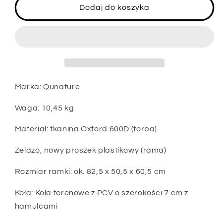
Wózek
Wózek
Dodaj do koszyka
kempingowy
kempingowy
QUNATURE
QUNATURE
180L
180L
Marka: Qunature
Waga: 10,45 kg
Materiał: tkanina Oxford 600D (torba)
Żelazo, nowy proszek plastikowy (rama)
Rozmiar ramki: ok. 82,5 x 50,5 x 60,5 cm
Koła: Koła terenowe z PCV o szerokości 7 cm z
hamulcami