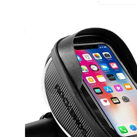
Pomiń,
aby
przejść
do
informacji
o
produkcie