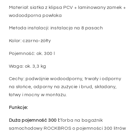
z
z
Materiał: siatka z klipsa PCV + laminowany zamek +
PVC
PVC
wodoodporna powłoka
Metoda instalacji: instalacja na 8 pasach
Kolor: czarno-żółty
Pojemność: ok. 300 l
Waga: ok. 3,3 kg
Cechy: podwójnie wodoodporny, trwały i odporny
na słońce, odporny na zużycie i brud, składany,
łatwy i mocny w montażu.
Funkcje:
Duża pojemność 300 l:
Torba na bagażnik
samochodowy ROCKBROS o pojemności 300 litrów