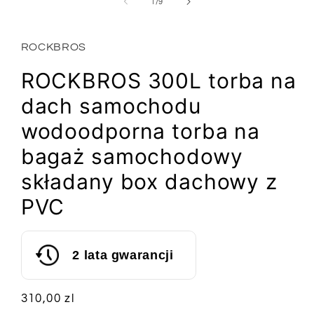
1
z
1
/
9
w
oknie
modalnym
ROCKBROS
ROCKBROS 300L torba na
dach samochodu
wodoodporna torba na
bagaż samochodowy
składany box dachowy z
PVC
2 lata gwarancji
Cena
310,00 zl