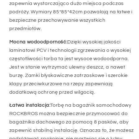
zapewnia wystarczająco dużo miejsca podczas
podróży. Wymiary 85*85*42cm pozwalają na łatwe i
bezpieczne przechowywanie wszystkich
przedmiotów.
Mocna wodoodporność:
Dzięki wysokiej jakości
laminatowi PCV i technologii zgrzewania o wysokiej
częstotliwości torba ta jest wysoce wodoodporna.
Jest w stanie wytrzymać ulewny deszcz, a nawet
burzę. Zamki błyskawiczne zatrzaskowe i szerokie
klapy przeciwkurzowe na rzepy zapewniają
dodatkową ochronę przed wilgocią.
Łatwa instalacja:
Torbę na bagażnik samochodowy
ROCKBROS można bezpiecznie przymocować do
bagażnika dachowego za pomocą 8 pasków, aby
zapewnić stabilną instalację. Oznacza to, że możesz
podróżować spokojnie, nie martwiąc się o luźny