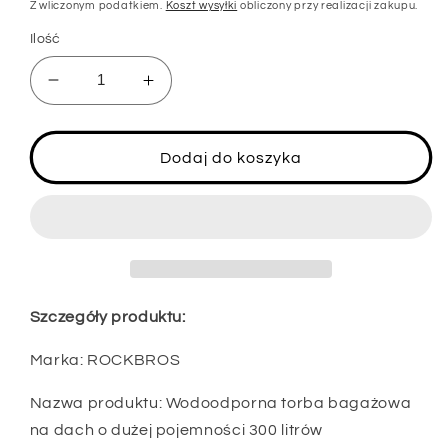
regularna
Z wliczonym podatkiem.
Koszt wysyłki
obliczony przy realizacji zakupu.
Ilość
Zmniejsz
Zwiększ
ilość
ilość
dla
dla
ROCKBROS
ROCKBROS
Dodaj do koszyka
300L
300L
torba
torba
na
na
dach
dach
samochodu
samochodu
wodoodporna
wodoodporna
torba
torba
Szczegóły produktu:
na
na
bagaż
bagaż
Marka: ROCKBROS
samochodowy
samochodowy
składany
składany
Nazwa produktu: Wodoodporna torba bagażowa
box
box
na dach o dużej pojemności 300 litrów
dachowy
dachowy