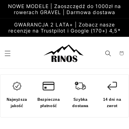
Przejdź
NOWE MODELE | Zaoszczędź do 1000zł na
do
rowerach GRAVEL | Darmowa dostawa
treści
GWARANCJA 2 LATA+ | Zobacz nasze
recenzje na Trustpilot i Google (170+) 4,5*
Koszyk
Najwyższa
Bezpieczna
Szybka
14 dni na
jakość
płatność
dostawa
zwrot
Pomiń,
aby