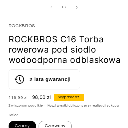
oknie
modalnym
z
1
/
7
ROCKBROS
ROCKBROS C16 Torba
rowerowa pod siodlo
wodoodporna odblaskowa
2 lata gwarancji
Cena
Cena
98,00 zl
Wyprzedaż
116,99 zl
regularna
sprzedaży
Z wliczonym podatkiem.
Koszt wysyłki
obliczony przy realizacji zakupu.
Kolor
Czarny
Czerwony