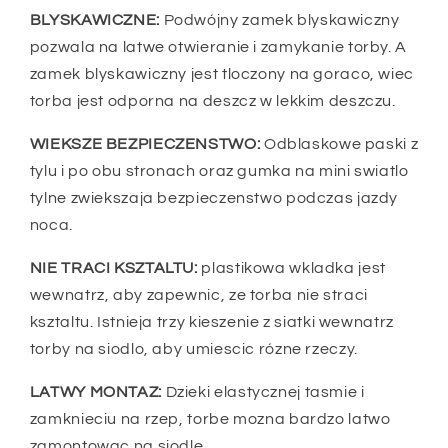
BLYSKAWICZNE:
Podwójny zamek blyskawiczny
pozwala na latwe otwieranie i zamykanie torby. A
zamek blyskawiczny jest tloczony na goraco, wiec
torba jest odporna na deszcz w lekkim deszczu.
WIEKSZE BEZPIECZENSTWO:
Odblaskowe paski z
tylu i po obu stronach oraz gumka na mini swiatlo
tylne zwiekszaja bezpieczenstwo podczas jazdy
noca.
NIE TRACI KSZTALTU:
plastikowa wkladka jest
wewnatrz, aby zapewnic, ze torba nie straci
ksztaltu. Istnieja trzy kieszenie z siatki wewnatrz
torby na siodlo, aby umiescic rózne rzeczy.
LATWY MONTAZ:
Dzieki elastycznej tasmie i
zamknieciu na rzep, torbe mozna bardzo latwo
zamontowac na siodle.