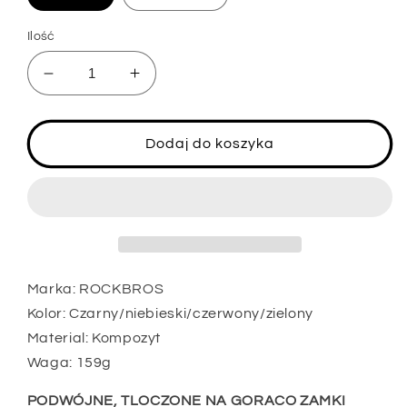
Ilość
Zmniejsz
Zwiększ
ilość
ilość
dla
dla
ROCKBROS
ROCKBROS
Dodaj do koszyka
C16
C16
Torba
Torba
rowerowa
rowerowa
pod
pod
siodlo
siodlo
wodoodporna
wodoodporna
odblaskowa
odblaskowa
Marka: ROCKBROS
Kolor: Czarny/niebieski/czerwony/zielony
Material: Kompozyt
Waga: 159g
PODWÓJNE, TLOCZONE NA GORACO ZAMKI