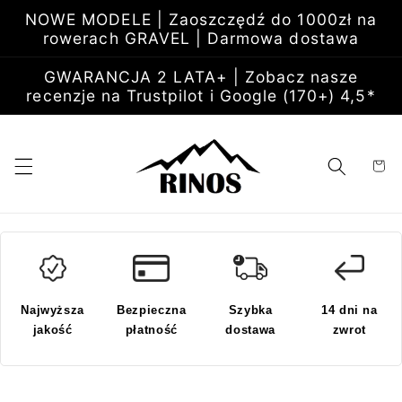
Przejdź
NOWE MODELE | Zaoszczędź do 1000zł na
do
rowerach GRAVEL | Darmowa dostawa
treści
GWARANCJA 2 LATA+ | Zobacz nasze
recenzje na Trustpilot i Google (170+) 4,5*
Koszyk
Najwyższa
Bezpieczna
Szybka
14 dni na
jakość
płatność
dostawa
zwrot
Pomiń,
aby