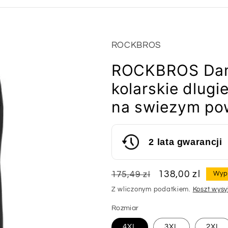
ROCKBROS
ROCKBROS Dam
kolarskie dlug
na swiezym po
2 lata gwarancji
Cena
Cena
138,00 zl
175,49 zl
Wyp
regularna
sprzedaży
Z wliczonym podatkiem.
Koszt wysy
Rozmiar
4XL
3XL
2XL