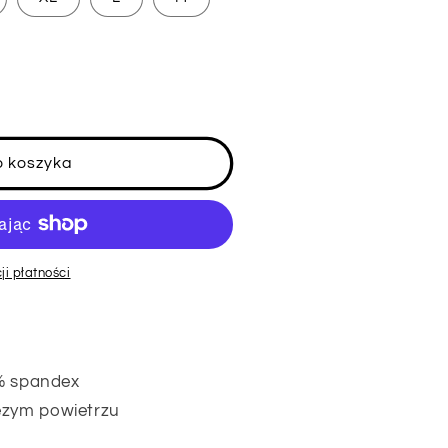
o koszyka
skie
ji płatności
 % spandex
ezym powietrzu