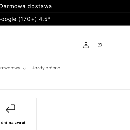
 Darmowa dostawa
oogle (170+) 4,5*
Zaloguj
Koszyk
się
 rowerowy
Jazdy próbne
 dni na zwrot