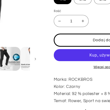
Ilość
Zmniejsz
Zwiększ
ilość
ilość
dla
dla
ROCKBROS
ROCKBROS
Dodaj d
Damskie/meskie
Damskie/me
spodenki
spodenki
kolarskie
kolarskie
dlugie
dlugie
spodnie
spodnie
Więcej opc
do
do
sportów
sportów
Marka: ROCKBROS
na
na
Kolor: Czarny
swiezym
swiezym
powietrzu
powietrzu
Material: 92 % poliester + 8
Temat: Rower, Sport na swi