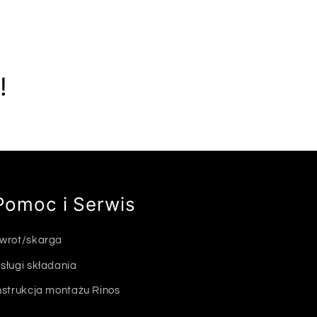
!
Pomoc i Serwis
wrot/skarga
sługi składania
nstrukcja montażu Rinos