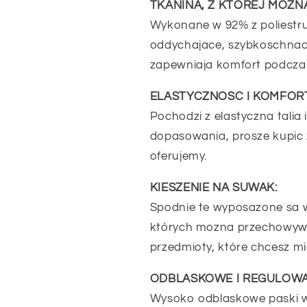
TKANINA, Z KTÓREJ MOZNA
Wykonane w 92% z poliestru
oddychajace, szybkoschnace
zapewniaja komfort podczas
ELASTYCZNOSC I KOMFORT
Pochodzi z elastyczna talia
dopasowania, prosze kupic 
oferujemy.
KIESZENIE NA SUWAK:
Spodnie te wyposazone sa w
których mozna przechowywac 
przedmioty, które chcesz mi
ODBLASKOWE I REGULOWA
Wysoko odblaskowe paski w