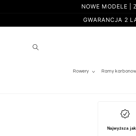
Przejdź
NOWE MODELE | Z
do
treści
GWARANCJA 2 LATA
Rowery
Ramy karbono
Najwyższa ja