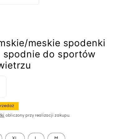
skie/meskie spodenki
ie spodnie do sportów
wietrzu
rzedaż
łki
obliczony przy realizacji zakupu.
XL
L
M