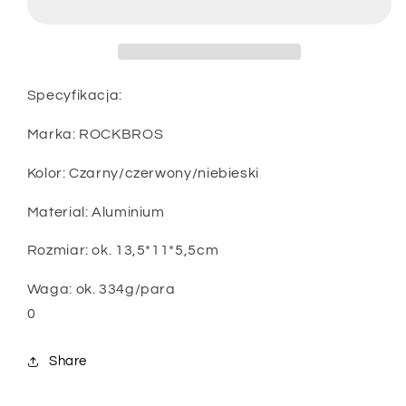
rowerowe
rowerowe
plaskie
plaskie
9/16
9/16
cali
cali
Specyfikacja:
Marka: ROCKBROS
Kolor: Czarny/czerwony/niebieski
Material: Aluminium
Rozmiar: ok. 13,5*11*5,5cm
Waga: ok. 334g/para
0
Share