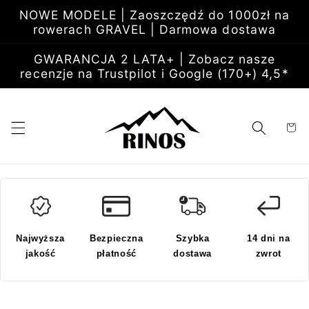
Przejdź
NOWE MODELE | Zaoszczędź do 1000zł na
do
rowerach GRAVEL | Darmowa dostawa
treści
GWARANCJA 2 LATA+ | Zobacz nasze
recenzje na Trustpilot i Google (170+) 4,5*
Koszyk
Najwyższa
Bezpieczna
Szybka
14 dni na
jakość
płatność
dostawa
zwrot
Pomiń,
aby