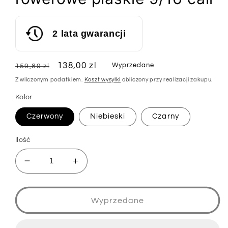
2 lata gwarancji
Cena
Cena
138,00 zl
Wyprzedane
159,89 zl
regularna
sprzedaży
Z wliczonym podatkiem.
Koszt wysyłki
obliczony przy realizacji zakupu.
Kolor
Czerwony
Niebieski
Czarny
Ilość
Zmniejsz
Zwiększ
ilość
ilość
dla
dla
ROCKBROS
ROCKBROS
Wyprzedane
K306
K306
Pedaly
Pedaly