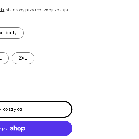
łki
obliczony przy realizacji zakupu.
o-biały
L
2XL
o koszyka