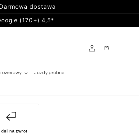
 Darmowa dostawa
oogle (170+) 4,5*
Zaloguj
Koszyk
się
 rowerowy
Jazdy próbne
 dni na zwrot