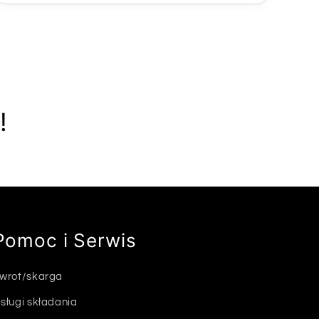
!
Pomoc i Serwis
wrot/skarga
sługi składania