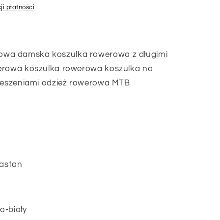
ji płatności
wa damska koszulka rowerowa z długimi
werowa koszulka rowerowa koszulka na
kieszeniami odzież rowerowa MTB
lastan
o-biały