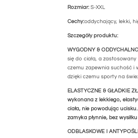
oddychająca
oddychająca
Rozmiar:
S-XXL
Cechy:
oddychający, lekki, h
Szczegóły produktu:
WYGODNY & ODDYCHALNO
się do ciała, a zastosowany 
czemu zapewnia suchość i 
dzięki czemu sporty na świe
ELASTYCZNE & GŁADKIE ZŁĄ
wykonana z lekkiego, elast
ciała, nie powodując ucisku
zamyka płynnie, bez wysiłku 
ODBLASKOWE I ANTYPOŚL