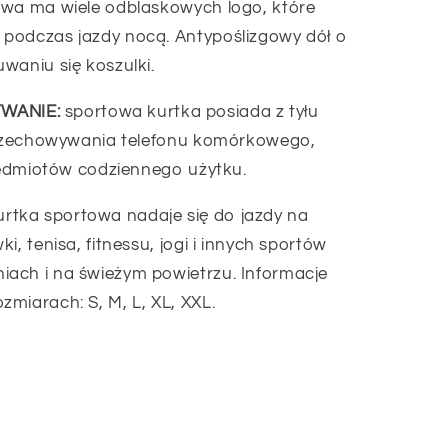
owa ma wiele odblaskowych logo, które
podczas jazdy nocą. Antypoślizgowy dół o
waniu się koszulki.
WANIE:
sportowa kurtka posiada z tyłu
 przechowywania telefonu komórkowego,
rzedmiotów codziennego użytku.
rtka sportowa nadaje się do jazdy na
i, tenisa, fitnessu, jogi i innych sportów
ach i na świeżym powietrzu. Informacje
miarach: S, M, L, XL, XXL.