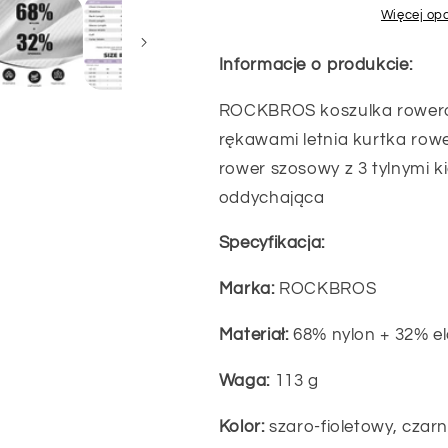
rowerowa
rowerowa
Więcej opc
z
z
długimi
długimi
Informacje o produkcie:
rękawami
rękawami
letnia
letnia
ROCKBROS koszulka rowero
kurtka
kurtka
rękawami letnia kurtka ro
rowerowa
rowerowa
koszulka
koszulka
rower szosowy z 3 tylnymi 
rowerowa
rowerowa
oddychająca
koszulka
koszulka
na
na
Specyfikacja:
rower
rower
szosowy
szosowy
Marka:
ROCKBROS
z
z
3
3
Materiał:
68% nylon + 32% e
tylnymi
tylnymi
kieszeniami
kieszeniami
Waga:
113 g
odzież
odzież
rowerowa
rowerowa
Kolor:
szaro-fioletowy, czarn
MTB
MTB