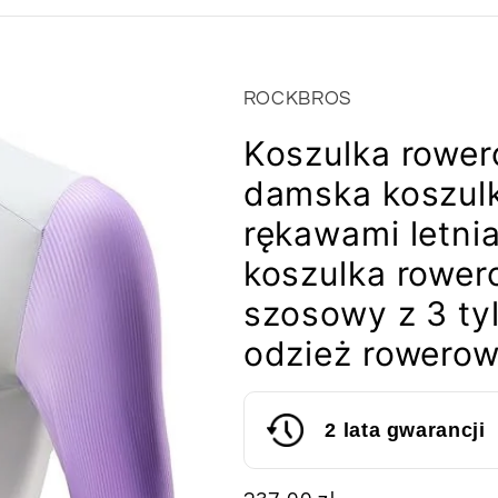
ROCKBROS
Koszulka row
damska koszulk
rękawami letni
koszulka rower
szosowy z 3 ty
odzież rowero
2 lata gwarancji