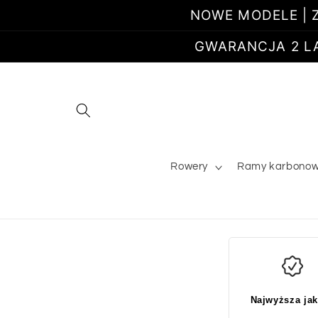
Przejdź
NOWE MODELE | Z
do
treści
GWARANCJA 2 LATA
Rowery
Ramy karbono
Najwyższa ja