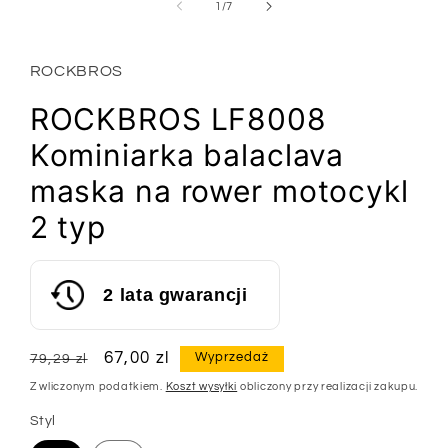
1
z
1
/
7
w
oknie
modalnym
ROCKBROS
ROCKBROS LF8008
Kominiarka balaclava
maska na rower motocykl
2 typ
2 lata gwarancji
Cena
Cena
67,00 zl
Wyprzedaż
79,29 zl
regularna
sprzedaży
Z wliczonym podatkiem.
Koszt wysyłki
obliczony przy realizacji zakupu.
Styl