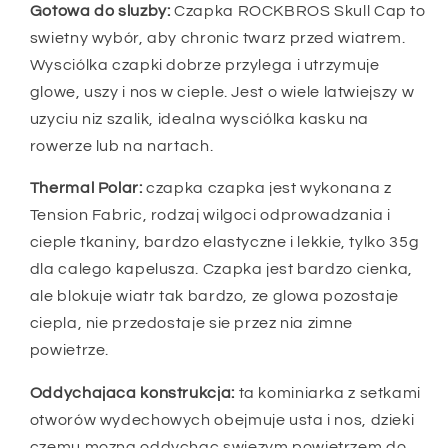
Gotowa do sluzby:
Czapka ROCKBROS Skull Cap to
swietny wybór, aby chronic twarz przed wiatrem.
Wysciólka czapki dobrze przylega i utrzymuje
glowe, uszy i nos w cieple. Jest o wiele latwiejszy w
uzyciu niz szalik, idealna wysciólka kasku na
rowerze lub na nartach.
Thermal Polar:
czapka czapka jest wykonana z
Tension Fabric, rodzaj wilgoci odprowadzania i
cieple tkaniny, bardzo elastyczne i lekkie, tylko 35g
dla calego kapelusza. Czapka jest bardzo cienka,
ale blokuje wiatr tak bardzo, ze glowa pozostaje
ciepla, nie przedostaje sie przez nia zimne
powietrze.
Oddychajaca konstrukcja:
ta kominiarka z setkami
otworów wydechowych obejmuje usta i nos, dzieki
czemu mozna oddychac swiezym powietrzem do