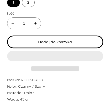
1
2
Ilość
Zmniejsz
Zwiększ
ilość
ilość
dla
dla
ROCKBROS
ROCKBROS
Dodaj do koszyka
LF8008
LF8008
Kominiarka
Kominiarka
balaclava
balaclava
maska
maska
na
na
rower
rower
motocykl
motocykl
Marka: ROCKBROS
2
2
Kolor: Czarny / Szary
typ
typ
Material: Polar
Waga: 45 g