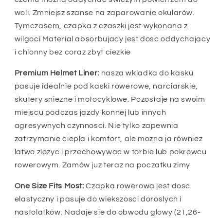
woli. Zmniejsz szanse na zaparowanie okularów.
Tymczasem, czapka z czaszki jest wykonana z
wilgoci Material absorbujacy jest dosc oddychajacy
i chlonny bez coraz zbyt ciezkie
Premium Helmet Liner:
nasza wkladka do kasku
pasuje idealnie pod kaski rowerowe, narciarskie,
skutery sniezne i motocyklowe. Pozostaje na swoim
miejscu podczas jazdy konnej lub innych
agresywnych czynnosci. Nie tylko zapewnia
zatrzymanie ciepla i komfort, ale mozna ja równiez
latwo zlozyc i przechowywac w torbie lub pokrowcu
rowerowym. Zamów juz teraz na poczatku zimy
One Size Fits Most:
Czapka rowerowa jest dosc
elastyczny i pasuje do wiekszosci doroslych i
nastolatków. Nadaje sie do obwodu glowy (21,26-