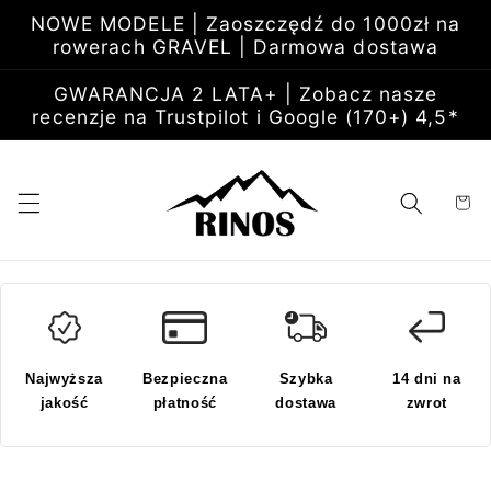
Przejdź
NOWE MODELE | Zaoszczędź do 1000zł na
do
rowerach GRAVEL | Darmowa dostawa
treści
GWARANCJA 2 LATA+ | Zobacz nasze
recenzje na Trustpilot i Google (170+) 4,5*
Koszyk
Najwyższa
Bezpieczna
Szybka
14 dni na
jakość
płatność
dostawa
zwrot
Pomiń,
aby