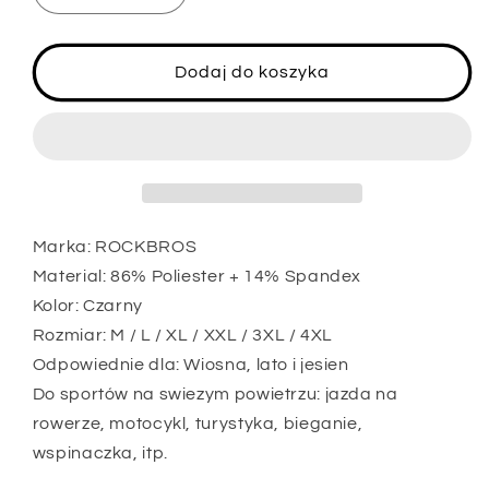
ilość
ilość
dla
dla
ROCKBROS
ROCKBROS
Dodaj do koszyka
Meskie
Meskie
spodnie
spodnie
rowerowe
rowerowe
Oddychajace
Oddychajace
dlugie
dlugie
spodnie
spodnie
kolarskie
kolarskie
Marka: ROCKBROS
do
do
Material: 86% Poliester + 14% Spandex
sportów
sportów
Kolor: Czarny
na
na
swiezym
swiezym
Rozmiar: M / L / XL / XXL / 3XL / 4XL
powietrzu
powietrzu
Odpowiednie dla: Wiosna, lato i jesien
Do sportów na swiezym powietrzu: jazda na
rowerze, motocykl, turystyka, bieganie,
wspinaczka, itp.