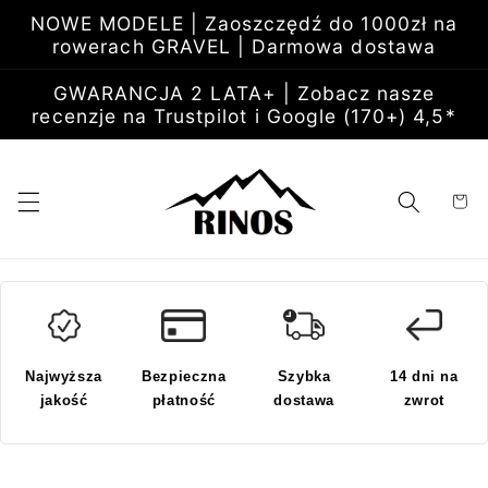
Przejdź
NOWE MODELE | Zaoszczędź do 1000zł na
do
rowerach GRAVEL | Darmowa dostawa
treści
GWARANCJA 2 LATA+ | Zobacz nasze
recenzje na Trustpilot i Google (170+) 4,5*
Koszyk
Najwyższa
Bezpieczna
Szybka
14 dni na
jakość
płatność
dostawa
zwrot
Pomiń,
aby