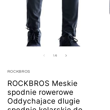
Otwórz
multimedia
1
z
1
/
6
w
oknie
modalnym
ROCKBROS
ROCKBROS Meskie
spodnie rowerowe
Oddychajace dlugie
spodnie kolarskie do