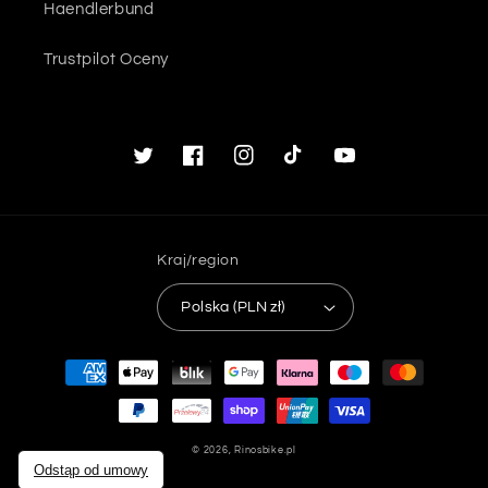
Haendlerbund
Trustpilot Oceny
Twitter
Facebook
Instagram
TikTok
Youtube
Kraj/region
Polska (PLN zł)
Metody
płatności
© 2026,
Rinosbike.pl
Odstąp od umowy