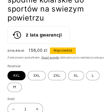
sportów na swiezym
powietrzu
2 lata gwarancji
Cena
Cena
156,00 zl
Wyprzedaż
214,49 zl
regularna
sprzedaży
Z wliczonym podatkiem.
Koszt wysyłki
obliczony przy realizacji zakupu.
Rozmiar
4XL
3XL
2XL
XL
L
M
Ilość
Zmniejsz
Zwiększ