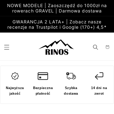
Przejdź
NOWE MODELE | Zaoszczędź do 1000zł na
do
rowerach GRAVEL | Darmowa dostawa
treści
GWARANCJA 2 LATA+ | Zobacz nasze
recenzje na Trustpilot i Google (170+) 4,5*
Koszyk
Najwyższa
Bezpieczna
Szybka
14 dni na
jakość
płatność
dostawa
zwrot
Pomiń,
aby