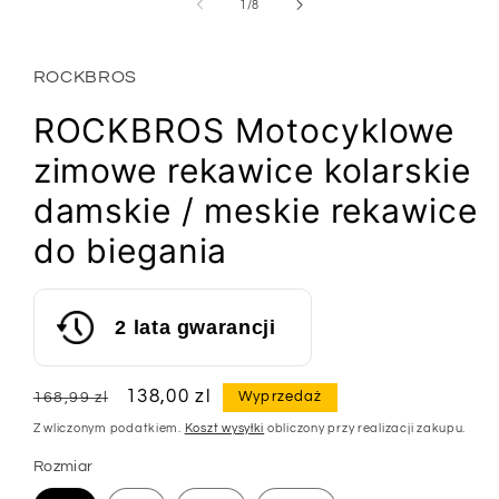
modalnym
z
1
/
8
ROCKBROS
ROCKBROS Motocyklowe
zimowe rekawice kolarskie
damskie / meskie rekawice
do biegania
2 lata gwarancji
Cena
Cena
138,00 zl
Wyprzedaż
168,99 zl
regularna
sprzedaży
Z wliczonym podatkiem.
Koszt wysyłki
obliczony przy realizacji zakupu.
Rozmiar