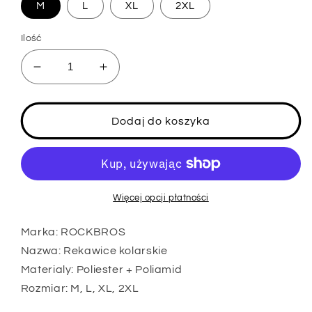
M
L
XL
2XL
Ilość
Zmniejsz
Zwiększ
ilość
ilość
dla
dla
ROCKBROS
ROCKBROS
Dodaj do koszyka
Motocyklowe
Motocyklowe
zimowe
zimowe
rekawice
rekawice
kolarskie
kolarskie
damskie
damskie
Więcej opcji płatności
/
/
meskie
meskie
Marka: ROCKBROS
rekawice
rekawice
Nazwa: Rekawice kolarskie
do
do
Materialy: Poliester + Poliamid
biegania
biegania
Rozmiar: M, L, XL, 2XL