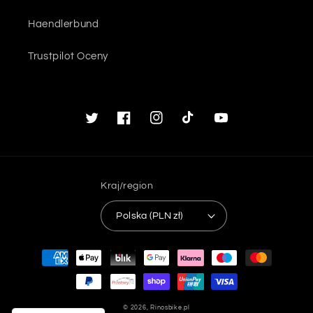
Haendlerbund
Trustpilot Oceny
Twitter
Facebook
Instagram
TikTok
Youtube
Kraj/region
Polska (PLN zł)
Metody
płatności
© 2026,
Rinosbike.pl