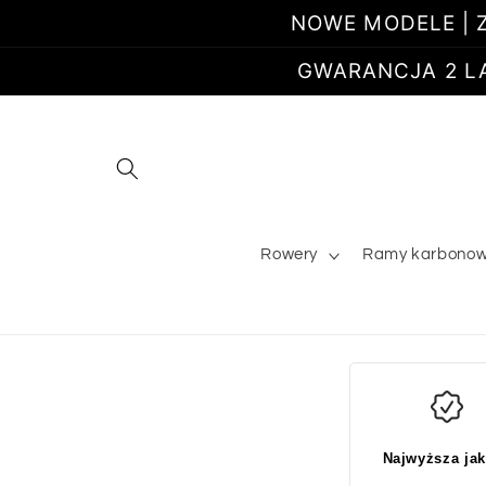
Przejdź
NOWE MODELE | Z
do
treści
GWARANCJA 2 LATA
Rowery
Ramy karbono
Najwyższa ja