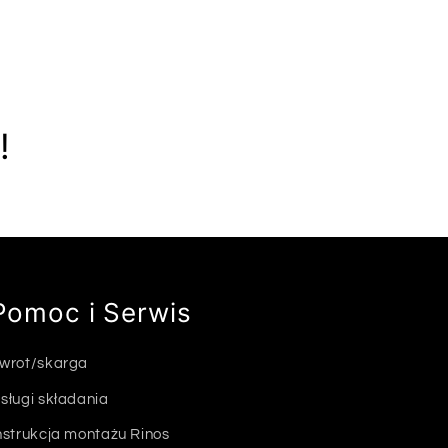
!
Pomoc i Serwis
wrot/skarga
sługi składania
nstrukcja montażu Rinos