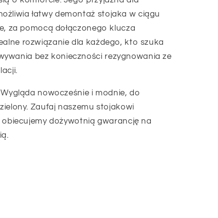
lą o komforcie. Jego przyjazna dla
ożliwia łatwy demontaż stojaka w ciągu
czne, za pomocą dołączonego klucza
ealne rozwiązanie dla każdego, kto szuka
wywania bez konieczności rezygnowania ze
acji.
Wygląda nowocześnie i modnie, do
 zielony. Zaufaj naszemu stojakowi
biecujemy dożywotnią gwarancję na
ią.