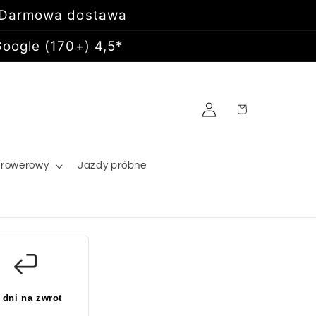
 Darmowa dostawa
oogle (170+) 4,5*
Zaloguj
Koszyk
się
 rowerowy
Jazdy próbne
 dni na zwrot