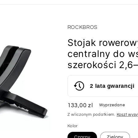
ROCKBROS
Stojak rowero
centralny do w
szerokości 2,6
2 lata gwarancji
Cena
133,00 zl
Wyprzedane
regularna
Z wliczonym podatkiem.
Koszt wysy
Kolor
Czarny
Zielony