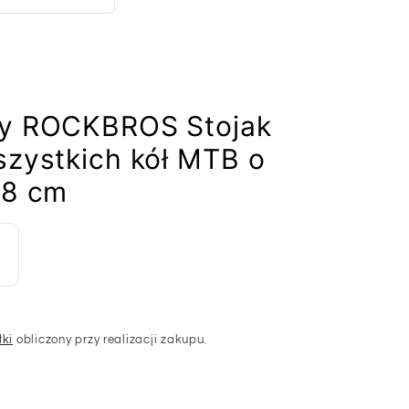
wy ROCKBROS Stojak
szystkich kół MTB o
–8 cm
łki
obliczony przy realizacji zakupu.