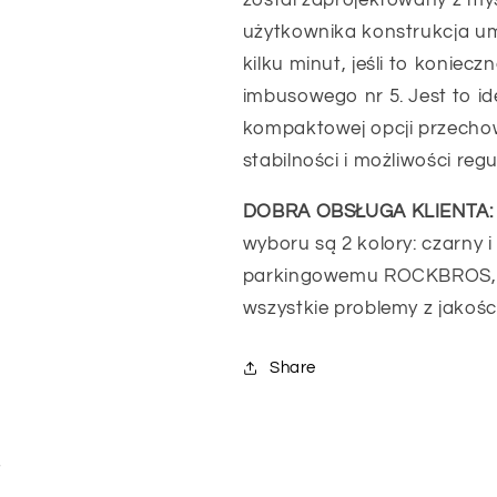
został zaprojektowany z myś
użytkownika konstrukcja um
kilku minut, jeśli to konie
imbusowego nr 5. Jest to id
kompaktowej opcji przecho
stabilności i możliwości regul
DOBRA OBSŁUGA KLIENTA:
wyboru są 2 kolory: czarny i
parkingowemu ROCKBROS, o
wszystkie problemy z jakośc
Share
i