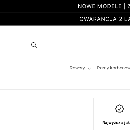
Przejdź
NOWE MODELE | Z
do
treści
GWARANCJA 2 LATA
Rowery
Ramy karbono
Najwyższa ja