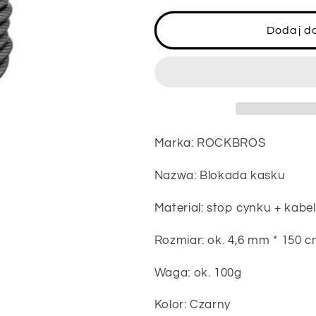
dla
dla
ROCKBROS
ROCKBROS
Dodaj d
T530
T530
kłódka
kłódka
na
na
szyfr
szyfr
do
do
roweru
roweru
Marka: ROCKBROS
Nazwa: Blokada kasku
Material: stop cynku + kabe
Rozmiar: ok. 4,6 mm * 150 c
Waga: ok. 100g
Kolor: Czarny