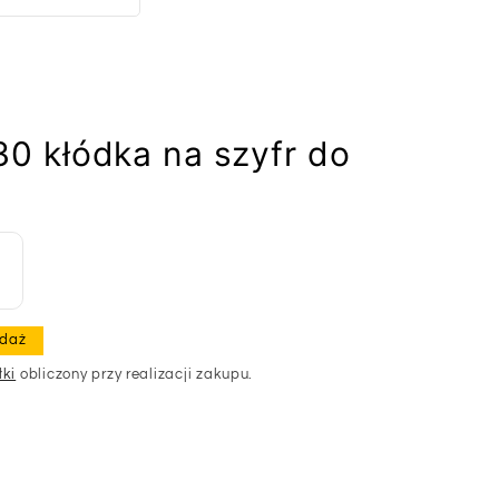
 kłódka na szyfr do
daż
łki
obliczony przy realizacji zakupu.