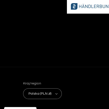
Kraj/region
Polska (PLN zł)