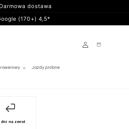
 Darmowa dostawa
oogle (170+) 4,5*
Zaloguj
Koszyk
się
 rowerowy
Jazdy próbne
 dni na zwrot