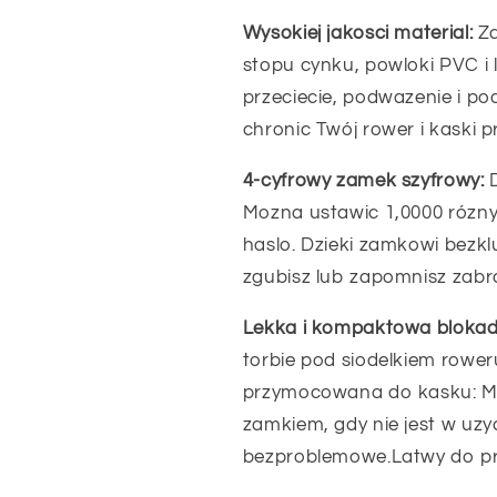
Wysokiej jakosci material:
Za
stopu cynku, powloki PVC i 
przeciecie, podwazenie i p
chronic Twój rower i kaski p
4-cyfrowy zamek szyfrowy:
D
Mozna ustawic 1,0000 rózny
haslo. Dzieki zamkowi bezkl
zgubisz lub zapomnisz zabr
Lekka i kompaktowa bloka
torbie pod siodelkiem rowe
przymocowana do kasku: Mo
zamkiem, gdy nie jest w uzyc
bezproblemowe.Latwy do prz