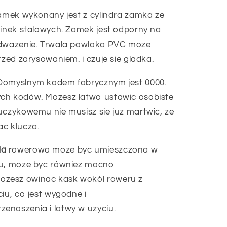
mek wykonany jest z cylindra zamka ze
linek stalowych. Zamek jest odporny na
odwazenie. Trwala powloka PVC moze
rzed zarysowaniem. i czuje sie gladka.
omyslnym kodem fabrycznym jest 0000.
ch kodów. Mozesz latwo ustawic osobiste
uczykowemu nie musisz sie juz martwic, ze
ac klucza.
da
rowerowa moze byc umieszczona w
ru, moze byc równiez mocno
zesz owinac kask wokól roweru z
iu, co jest wygodne i
enoszenia i latwy w uzyciu.