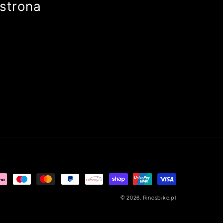
strona
© 2026,
Rinosbike.pl