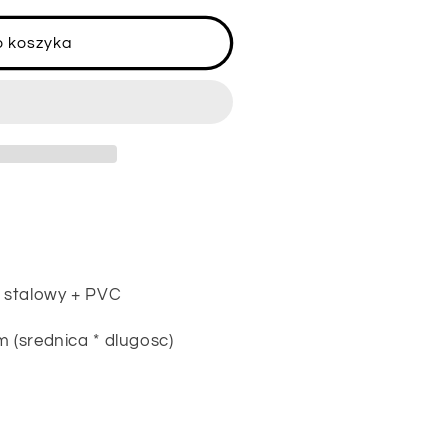
o koszyka
l stalowy + PVC
m (srednica * dlugosc)