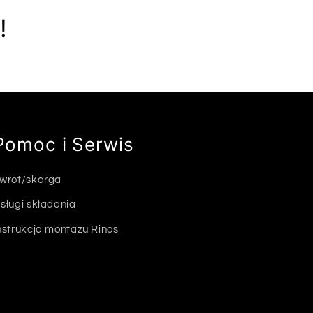
!
Pomoc i Serwis
wrot/skarga
sługi składania
nstrukcja montażu Rinos