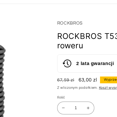
ROCKBROS
ROCKBROS T530
roweru
2 lata gwarancji
Cena
Cena
63,00 zl
67,59 zl
Wyprze
regularna
sprzedaży
Z wliczonym podatkiem.
Koszt wysy
Ilość
Zmniejsz
Zwiększ
ilość
ilość