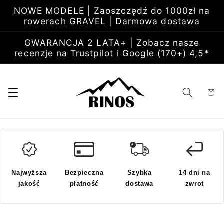
Przejdź
NOWE MODELE | Zaoszczędź do 1000zł na
do
rowerach GRAVEL | Darmowa dostawa
treści
GWARANCJA 2 LATA+ | Zobacz nasze
recenzje na Trustpilot i Google (170+) 4,5*
Koszyk
Najwyższa
Bezpieczna
Szybka
14 dni na
jakość
płatność
dostawa
zwrot
Pomiń,
aby