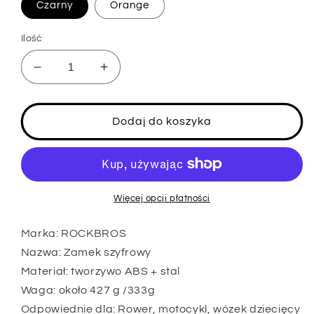
Czarny
Orange
Ilość
Zmniejsz
Zwiększ
ilość
ilość
dla
dla
ROCKBROS
ROCKBROS
Dodaj do koszyka
Zapięcie
Zapięcie
rowerowe
rowerowe
blokada
blokada
kablowa
kablowa
zamek
zamek
Więcej opcji płatności
szyfrowy
szyfrowy
wyższy
wyższy
Marka: ROCKBROS
poziom
poziom
Nazwa: Zamek szyfrowy
bezpieczeństwa
bezpieczeństwa
Materiał: tworzywo ABS + stal
Waga: około 427 g /333g
Odpowiednie dla: Rower, motocykl, wózek dziecięcy