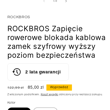
1
z
1
/
3
w
oknie
modalnym
ROCKBROS
ROCKBROS Zapięcie
rowerowe blokada kablowa
zamek szyfrowy wyższy
poziom bezpieczeństwa
2 lata gwarancji
Cena
Cena
85,00 zl
Wyprzedaż
122,99 zl
regularna
sprzedaży
Z wliczonym podatkiem.
Koszt wysyłki
obliczony przy realizacji zakupu.
Kolor