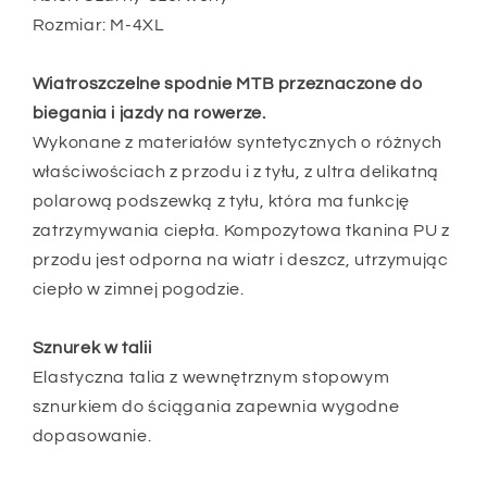
wiatroszczelne
wiatroszczelne
Rozmiar: M-4XL
długie
długie
spodnie
spodnie
rowerowe
rowerowe
Wiatroszczelne spodnie MTB przeznaczone do
biegania i jazdy na rowerze.
Wykonane z materiałów syntetycznych o różnych
właściwościach z przodu i z tyłu, z ultra delikatną
polarową podszewką z tyłu, która ma funkcję
zatrzymywania ciepła. Kompozytowa tkanina PU z
przodu jest odporna na wiatr i deszcz, utrzymując
ciepło w zimnej pogodzie.
Sznurek w talii
Elastyczna talia z wewnętrznym stopowym
sznurkiem do ściągania zapewnia wygodne
dopasowanie.