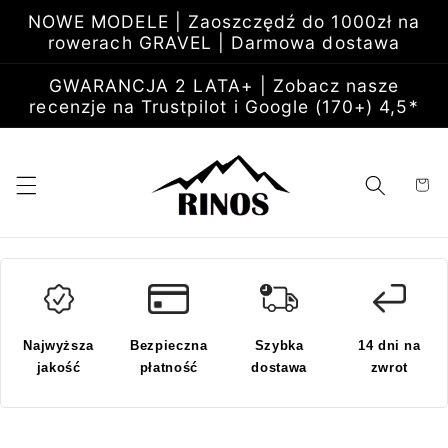
Przejdź
NOWE MODELE | Zaoszczędź do 1000zł na
do
rowerach GRAVEL | Darmowa dostawa
treści
GWARANCJA 2 LATA+ | Zobacz nasze
recenzje na Trustpilot i Google (170+) 4,5*
Koszyk
Najwyższa
Bezpieczna
Szybka
14 dni na
jakość
płatność
dostawa
zwrot
Pomiń,
aby