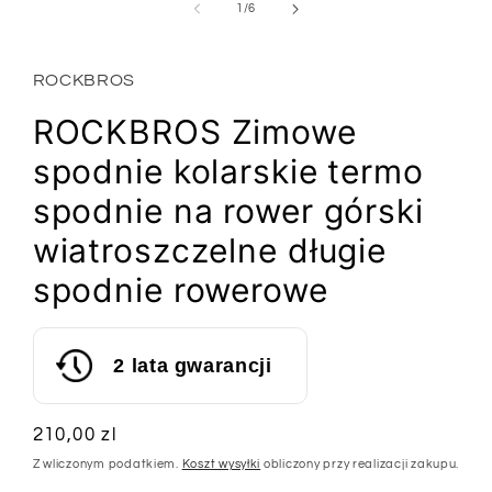
1
z
1
/
6
w
oknie
modalnym
ROCKBROS
ROCKBROS Zimowe
spodnie kolarskie termo
spodnie na rower górski
wiatroszczelne długie
spodnie rowerowe
2 lata gwarancji
Cena
210,00 zl
regularna
Z wliczonym podatkiem.
Koszt wysyłki
obliczony przy realizacji zakupu.