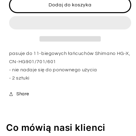
Zamknięcie
Zamknięcie
Dodaj do koszyka
łańcucha
łańcucha
SHIMANO
SHIMANO
Quick
Quick
Link
Link
11-
11-
rzędowego
rzędowego
pasuje do 11-biegowych łańcuchów Shimano HG-X,
CN-HG901/701/601
- nie nadaje się do ponownego użycia
- 2 sztuki
Share
Co mówią nasi klienci