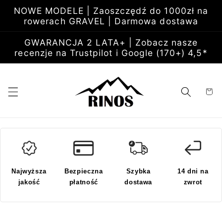
Przejdź
NOWE MODELE | Zaoszczędź do 1000zł na
do
rowerach GRAVEL | Darmowa dostawa
treści
GWARANCJA 2 LATA+ | Zobacz nasze
recenzje na Trustpilot i Google (170+) 4,5*
Koszyk
Najwyższa
Bezpieczna
Szybka
14 dni na
jakość
płatność
dostawa
zwrot
Pomiń,
aby