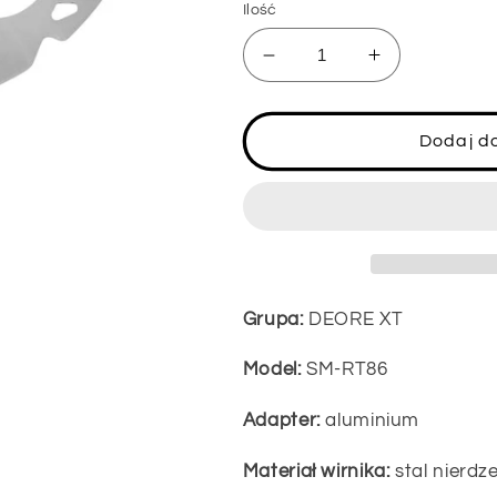
Ilość
Zmniejsz
Zwiększ
ilość
ilość
dla
dla
Tarcza
Tarcza
Dodaj d
hamulcowa
hamulcowa
SHIMANO
SHIMANO
DEORE
DEORE
XT
XT
SM-
SM-
RT86
RT86
Grupa:
DEORE XT
Model:
SM-RT86
Adapter:
aluminium
Materiał wirnika:
stal nierd