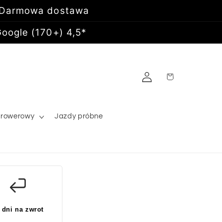
 Darmowa dostawa
oogle (170+) 4,5*
Zaloguj
Koszyk
się
 rowerowy
Jazdy próbne
 dni na zwrot