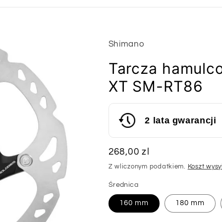
Shimano
Tarcza hamul
XT SM-RT86
2 lata gwarancji
Cena
268,00 zl
regularna
Z wliczonym podatkiem.
Koszt wysy
Średnica
160 mm
180 mm