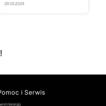
29.03.2024
!
Pomoc i Serwis
wrot/skarga