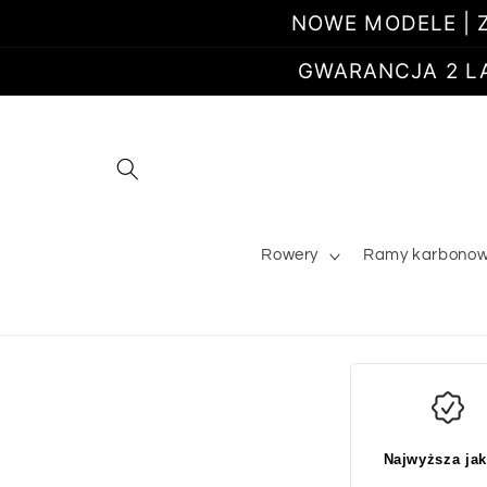
Przejdź
NOWE MODELE | Z
do
treści
GWARANCJA 2 LATA
Rowery
Ramy karbono
Najwyższa ja