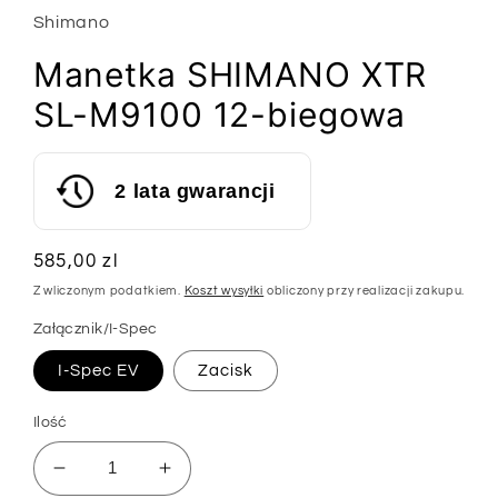
Shimano
Manetka SHIMANO XTR
SL-M9100 12-biegowa
2 lata gwarancji
Cena
585,00 zl
regularna
Z wliczonym podatkiem.
Koszt wysyłki
obliczony przy realizacji zakupu.
Załącznik/I-Spec
I-Spec EV
Zacisk
Ilość
Zmniejsz
Zwiększ