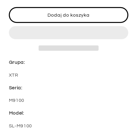
ilość
ilość
dla
dla
Manetka
Manetka
Dodaj do koszyka
SHIMANO
SHIMANO
XTR
XTR
SL-
SL-
M9100
M9100
12-
12-
biegowa
biegowa
Grupa:
XTR
Seria:
M9100
Model:
SL-M9100