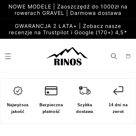
Przejdź
NOWE MODELE | Zaoszczędź do 1000zł na
do
rowerach GRAVEL | Darmowa dostawa
treści
GWARANCJA 2 LATA+ | Zobacz nasze
recenzje na Trustpilot i Google (170+) 4,5*
Koszyk
Najwyższa
Bezpieczna
Szybka
14 dni na
jakość
płatność
dostawa
zwrot
Pomiń,
aby