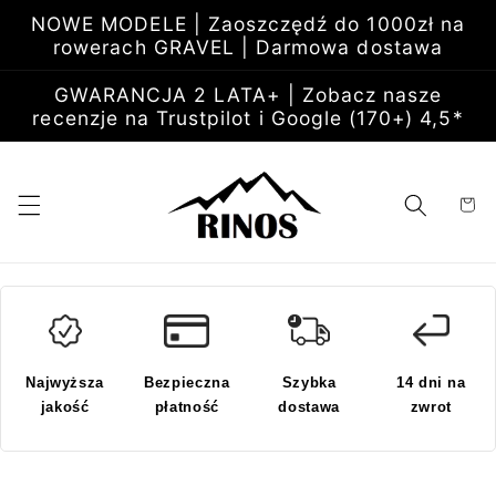
Przejdź
NOWE MODELE | Zaoszczędź do 1000zł na
do
rowerach GRAVEL | Darmowa dostawa
treści
GWARANCJA 2 LATA+ | Zobacz nasze
recenzje na Trustpilot i Google (170+) 4,5*
Koszyk
Najwyższa
Bezpieczna
Szybka
14 dni na
jakość
płatność
dostawa
zwrot
Pomiń,
aby