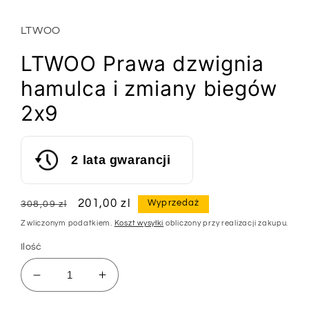
oknie
modalnym
LTWOO
LTWOO Prawa dzwignia
hamulca i zmiany biegów
2x9
2 lata gwarancji
Cena
Cena
201,00 zl
Wyprzedaż
308,09 zl
regularna
sprzedaży
Z wliczonym podatkiem.
Koszt wysyłki
obliczony przy realizacji zakupu.
Ilość
Zmniejsz
Zwiększ
ilość
ilość