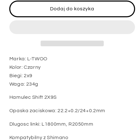
dla
dla
LTWOO
LTWOO
Dodaj do koszyka
Prawa
Prawa
dzwignia
dzwignia
hamulca
hamulca
i
i
zmiany
zmiany
biegów
biegów
2x9
2x9
Marka: L-TWOO
Kolor: Czarny
Biegi: 2x9
Waga: 234g
Hamulec Shift 2X9S
Opaska zaciskowa: 22.2+0.2/24+0.2mm
Dlugosc linki: L1800mm, R2050mm
Kompatybilny z Shimano