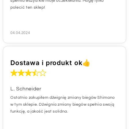
spełnia wszystkie moje oczekiwania. Mogę tylko
polecić ten sklep!
04.04.2024
Dostawa i produkt ok👍
L. Schneider
Ostatnio zakupiłem dźwignię zmiany biegów Shimano
w tym sklepie. Dźwignia zmiany biegów spełnia swoją
funkcję, a jakość jest solidna.