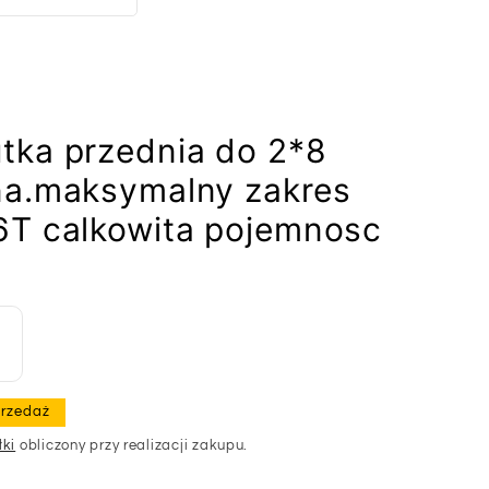
tka przednia do 2*8
na.maksymalny zakres
6T calkowita pojemnosc
rzedaż
łki
obliczony przy realizacji zakupu.