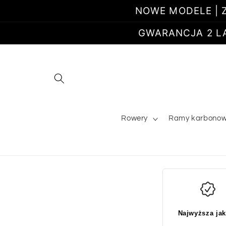
Przejdź
NOWE MODELE | Z
do
treści
GWARANCJA 2 LATA
Rowery
Ramy karbono
Najwyższa ja