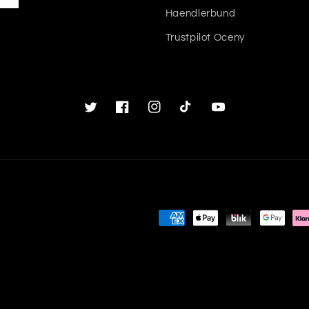
Haendlerbund
Trustpilot Oceny
Twitter
Facebook
Instagram
TikTok
Youtube
Metody
płatności