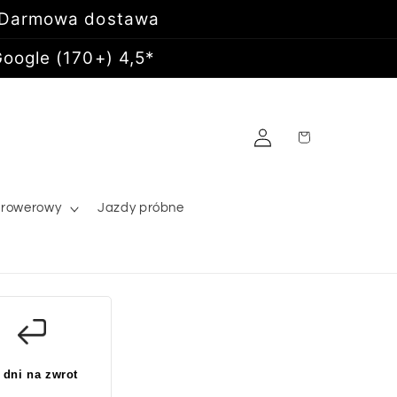
 Darmowa dostawa
oogle (170+) 4,5*
Zaloguj
Koszyk
się
 rowerowy
Jazdy próbne
 dni na zwrot