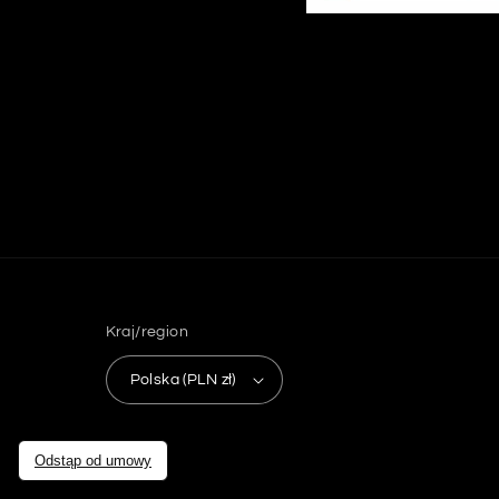
Kraj/region
Polska (PLN zł)
Odstąp od umowy