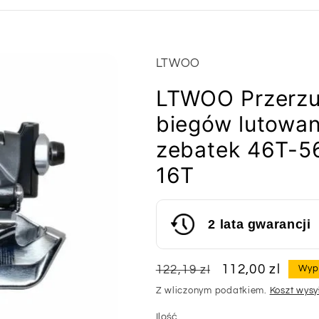
LTWOO
LTWOO Przerzu
biegów lutowa
zebatek 46T-5
16T
2 lata gwarancji
Cena
Cena
112,00 zl
122,19 zl
Wyp
regularna
sprzedaży
Z wliczonym podatkiem.
Koszt wysy
Ilość