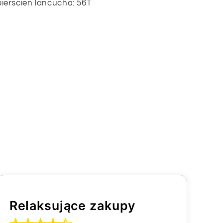
erscien lancucha: 56T
Relaksujące zakupy