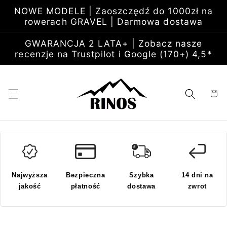
Przejdź
NOWE MODELE | Zaoszczędź do 1000zł na
do
rowerach GRAVEL | Darmowa dostawa
treści
GWARANCJA 2 LATA+ | Zobacz nasze
recenzje na Trustpilot i Google (170+) 4,5*
Koszyk
Najwyższa
Bezpieczna
Szybka
14 dni na
jakość
płatność
dostawa
zwrot
Pomiń,
aby