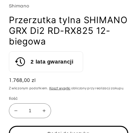
Shimano
Przerzutka tylna SHIMANO
GRX Di2 RD-RX825 12-
biegowa
2 lata gwarancji
Cena
1.768,00 zl
regularna
Z wliczonym podatkiem.
Koszt wysyłki
obliczony przy realizacji zakupu.
Ilość
Zmniejsz
Zwiększ
ilość
ilość
dla
dla
Przerzutka
Przerzutka