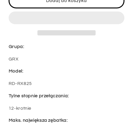
Dodaj do koszyka
tylna
tylna
SHIMANO
SHIMANO
GRX
GRX
Di2
Di2
RD-
RD-
RX825
RX825
12-
12-
Grupa:
biegowa
biegowa
GRX
Model:
RD-RX825
Tylne stopnie przełączania:
12-krotnie
Maks. największa zębatka: