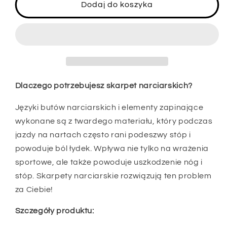
Qunature
Qunature
Dodaj do koszyka
skarpety
skarpety
narciarskie
narciarskie
dziecięce/chłopięce
dziecięce/chłopięce
skarpety
skarpety
zimowe
zimowe
podkolanówki
podkolanówki
narciarskie
narciarskie
Dlaczego potrzebujesz skarpet narciarskich?
z
z
wełną
wełną
Języki butów narciarskich i elementy zapinające
1
1
wykonane są z twardego materiału, który podczas
para
para
jazdy na nartach często rani podeszwy stóp i
powoduje ból łydek. Wpływa nie tylko na wrażenia
sportowe, ale także powoduje uszkodzenie nóg i
stóp. Skarpety narciarskie rozwiązują ten problem
za Ciebie!
Szczegóły produktu: