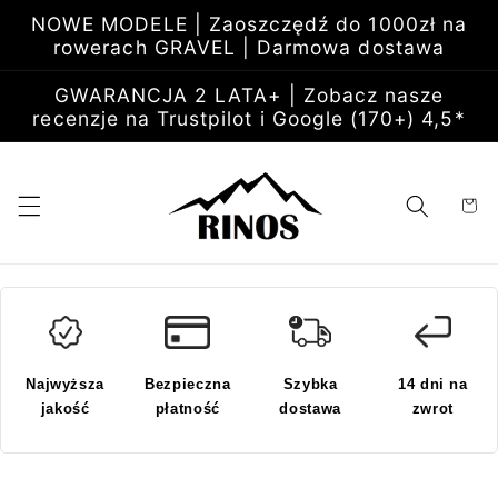
Przejdź
NOWE MODELE | Zaoszczędź do 1000zł na
do
rowerach GRAVEL | Darmowa dostawa
treści
GWARANCJA 2 LATA+ | Zobacz nasze
recenzje na Trustpilot i Google (170+) 4,5*
Koszyk
Najwyższa
Bezpieczna
Szybka
14 dni na
jakość
płatność
dostawa
zwrot
Pomiń,
aby