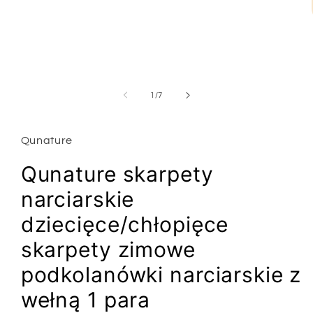
1
w
oknie
modalnym
z
1
/
7
Qunature
Qunature skarpety
narciarskie
dziecięce/chłopięce
skarpety zimowe
podkolanówki narciarskie z
wełną 1 para