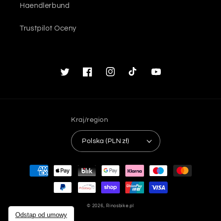
Haendlerbund
Trustpilot Oceny
Twitter
Facebook
Instagram
TikTok
Youtube
Kraj/region
Polska (PLN zł)
Metody
płatności
© 2026,
Rinosbike.pl
Odstąp od umowy