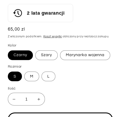
2 lata gwarancji
Cena
65,00 zl
regularna
Z wliczonym podatkiem.
Koszt wysyłki
obliczony przy realizacji zakupu.
Kolor
Czarny
Szary
Marynarka wojenna
Rozmiar
S
M
L
Ilość
Zmniejsz
Zwiększ
ilość
ilość
dla
dla