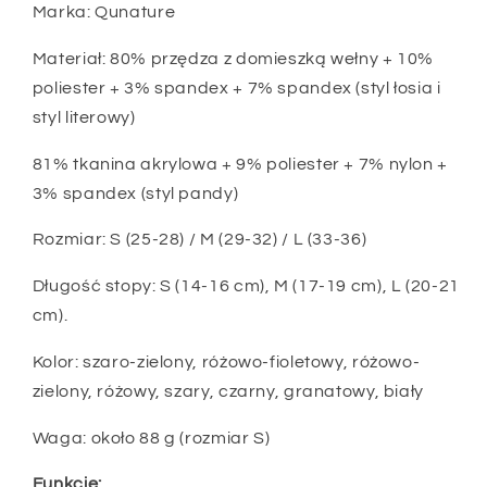
Marka: Qunature
Materiał: 80% przędza z domieszką wełny + 10%
poliester + 3% spandex + 7% spandex (styl łosia i
styl literowy)
81% tkanina akrylowa + 9% poliester + 7% nylon +
3% spandex (styl pandy)
Rozmiar: S (25-28) / M (29-32) / L (33-36)
Długość stopy: S (14-16 cm), M (17-19 cm), L (20-21
cm).
Kolor: szaro-zielony, różowo-fioletowy, różowo-
zielony, różowy, szary, czarny, granatowy, biały
Waga: około 88 g (rozmiar S)
Funkcje: