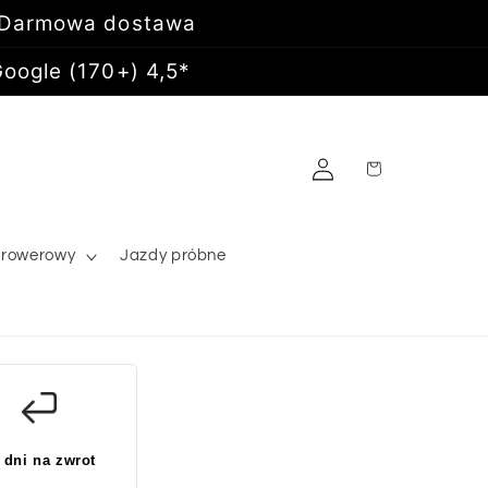
 Darmowa dostawa
oogle (170+) 4,5*
Zaloguj
Koszyk
się
 rowerowy
Jazdy próbne
 dni na zwrot