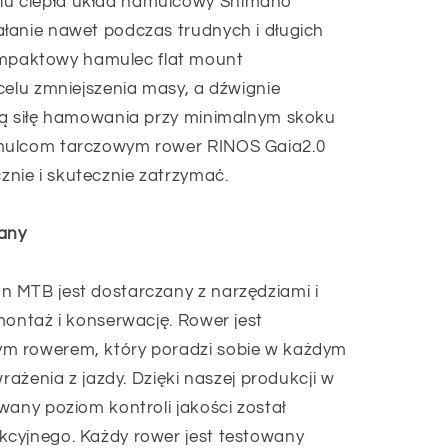
u ciepła układ hamulcowy Shimano
łanie nawet podczas trudnych i długich
paktowy hamulec flat mount
celu zmniejszenia masy, a dźwignie
żą siłę hamowania przy minimalnym skoku
mulcom tarczowym rower RINOS Gaia2.0
ie i skutecznie zatrzymać.
any
 MTB jest dostarczany z narzędziami i
montaż i konserwację. Rower jest
m rowerem, który poradzi sobie w każdym
wrażenia z jazdy. Dzięki naszej produkcji w
wany poziom kontroli jakości został
cyjnego. Każdy rower jest testowany