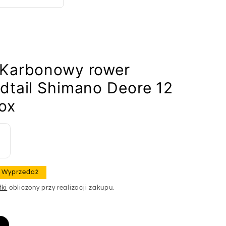
 Karbonowy rower
dtail Shimano Deore 12
ox
Wyprzedaż
łki
obliczony przy realizacji zakupu.