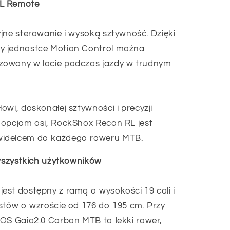
RL Remote
jne sterowanie i wysoką sztywność. Dzięki
y jednostce Motion Control można
zowany w locie podczas jazdy w trudnym
owi, doskonałej sztywności i precyzji
 opcjom osi, RockShox Recon RL jest
widelcem do każdego roweru MTB.
 wszystkich użytkowników
est dostępny z ramą o wysokości 19 cali i
stów o wzroście od 176 do 195 cm. Przy
NOS Gaia2.0 Carbon MTB to lekki rower,