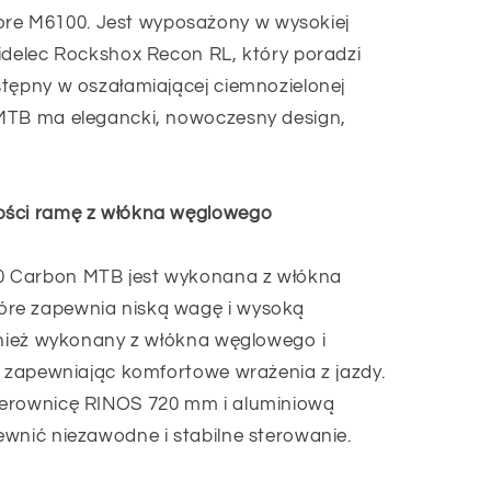
e M6100. Jest wyposażony w wysokiej
idelec Rockshox Recon RL, który poradzi
stępny w oszałamiającej ciemnozielonej
MTB ma elegancki, nowoczesny design,
ości ramę z włókna węglowego
0 Carbon MTB jest wykonana z włókna
re zapewnia niską wagę i wysoką
ównież wykonany z włókna węglowego i
, zapewniając komfortowe wrażenia z jazdy.
ierownicę RINOS 720 mm i aluminiową
wnić niezawodne i stabilne sterowanie.