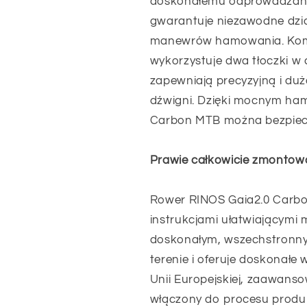
doskonałemu odprowadzani
gwarantuje niezawodne dzia
manewrów hamowania. Kom
wykorzystuje dwa tłoczki w 
zapewniają precyzyjną i du
dźwigni. Dzięki mocnym ha
Carbon MTB można bezpieczn
Prawie całkowicie zmontow
Rower RINOS Gaia2.0 Carbon
instrukcjami ułatwiającymi 
doskonałym, wszechstronny
terenie i oferuje doskonałe 
Unii Europejskiej, zaawanso
włączony do procesu produk