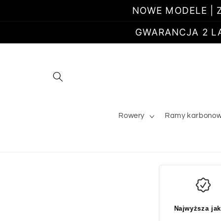
Przejdź
NOWE MODELE | Z
do
treści
GWARANCJA 2 LATA
Rowery
Ramy karbono
Najwyższa ja