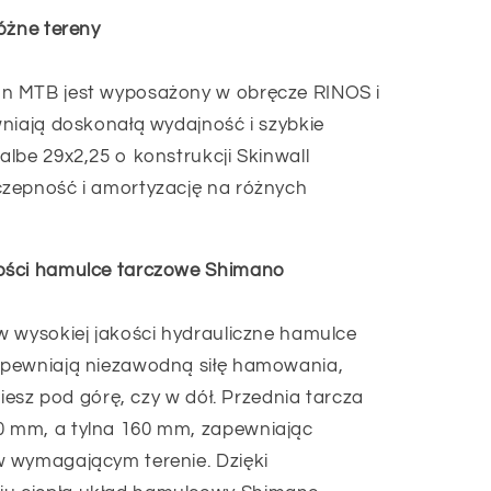
óżne tereny
n MTB jest wyposażony w obręcze RINOS i
niają doskonałą wydajność i szybkie
lbe 29x2,25 o konstrukcji Skinwall
zepność i amortyzację na różnych
ości hamulce tarczowe Shimano
w wysokiej jakości hydrauliczne hamulce
apewniają niezawodną siłę hamowania,
ziesz pod górę, czy w dół. Przednia tarcza
 mm, a tylna 160 mm, zapewniając
 wymagającym terenie. Dzięki