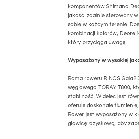
komponentów Shimano Deor
jakości zdalnie sterowany w
sobie w każdym terenie. Do
kombinacji kolorów, Deore 
który przyciąga uwagę.
Wyposażony w wysokiej jak
Rama roweru RINOS Gaia2.
węglowego TORAY T800, któ
stabilność. Widelec jest r
oferuje doskonałe tłumienie
Rower jest wyposażony w k
głowicę łożyskową, aby zape