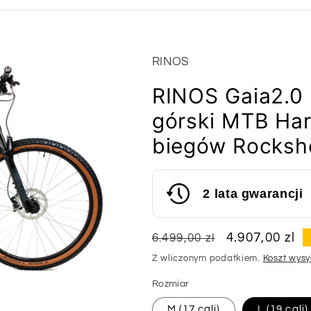
RINOS
RINOS Gaia2.0
górski MTB Har
biegów Rocksh
2 lata gwarancji
Cena
Cena
4.907,00 zl
6.499,00 zl
regularna
sprzedaży
Z wliczonym podatkiem.
Koszt wysy
Rozmiar
M (17 cali)
L (19 cali)