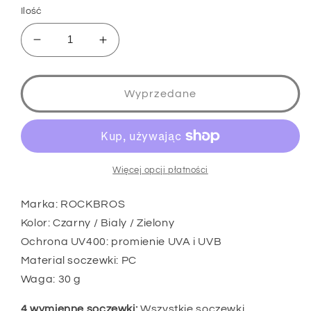
Ilość
Zmniejsz
Zwiększ
ilość
ilość
dla
dla
ROCKBROS
ROCKBROS
Wyprzedane
10133
10133
Okulary
Okulary
kolarskie
kolarskie
z
z
4
4
Więcej opcji płatności
wymiennymi
wymiennymi
soczewkami
soczewkami
Marka: ROCKBROS
zielone
zielone
Kolor: Czarny / Bialy / Zielony
Ochrona UV400: promienie UVA i UVB
Material soczewki: PC
Waga: 30 g
4 wymienne soczewki:
Wszystkie soczewki