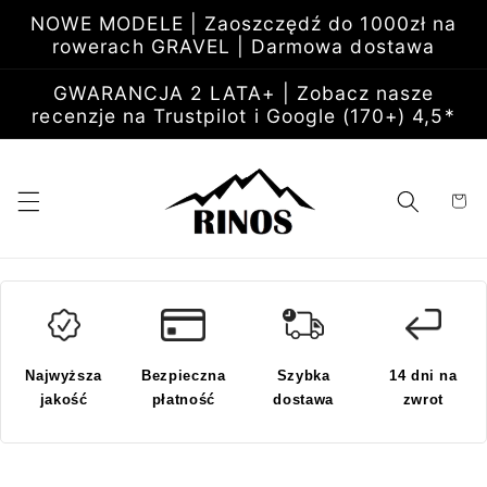
Przejdź
NOWE MODELE | Zaoszczędź do 1000zł na
do
rowerach GRAVEL | Darmowa dostawa
treści
GWARANCJA 2 LATA+ | Zobacz nasze
recenzje na Trustpilot i Google (170+) 4,5*
Koszyk
Najwyższa
Bezpieczna
Szybka
14 dni na
jakość
płatność
dostawa
zwrot
Pomiń,
aby