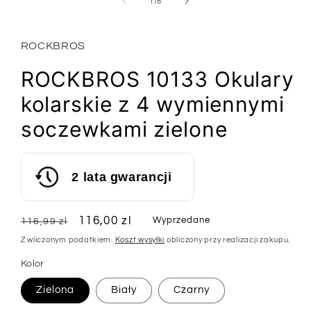
z
1
/
8
w
oknie
modalnym
ROCKBROS
ROCKBROS 10133 Okulary
kolarskie z 4 wymiennymi
soczewkami zielone
2 lata gwarancji
Cena
Cena
116,00 zl
Wyprzedane
116,99 zl
regularna
sprzedaży
Z wliczonym podatkiem.
Koszt wysyłki
obliczony przy realizacji zakupu.
Kolor
Zielona
Biały
Czarny