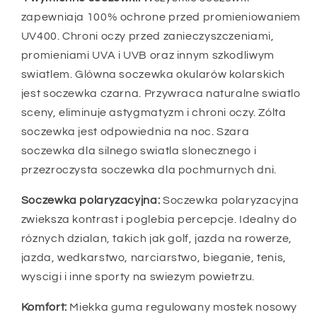
zapewniaja 100% ochrone przed promieniowaniem
UV400. Chroni oczy przed zanieczyszczeniami,
promieniami UVA i UVB oraz innym szkodliwym
swiatlem. Glówna soczewka okularów kolarskich
jest soczewka czarna. Przywraca naturalne swiatlo
sceny, eliminuje astygmatyzm i chroni oczy. Zólta
soczewka jest odpowiednia na noc. Szara
soczewka dla silnego swiatla slonecznego i
przezroczysta soczewka dla pochmurnych dni.
Soczewka polaryzacyjna:
Soczewka polaryzacyjna
zwieksza kontrast i poglebia percepcje. Idealny do
róznych dzialan, takich jak golf, jazda na rowerze,
jazda, wedkarstwo, narciarstwo, bieganie, tenis,
wyscigi i inne sporty na swiezym powietrzu.
Komfort:
Miekka guma regulowany mostek nosowy