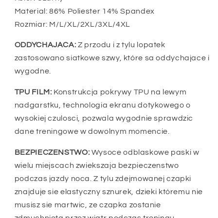
outdoorowych
outdoorowych
Material: 86% Poliester 14% Spandex
4XL
4XL
Rozmiar: M/L/XL/2XL/3XL/4XL
ODDYCHAJACA:
Z przodu i z tylu lopatek
zastosowano siatkowe szwy, które sa oddychajace i
wygodne.
TPU FILM:
Konstrukcja pokrywy TPU na lewym
nadgarstku, technologia ekranu dotykowego o
wysokiej czulosci, pozwala wygodnie sprawdzic
dane treningowe w dowolnym momencie.
BEZPIECZENSTWO:
Wysoce odblaskowe paski w
wielu miejscach zwiekszaja bezpieczenstwo
podczas jazdy noca. Z tylu zdejmowanej czapki
znajduje sie elastyczny sznurek, dzieki któremu nie
musisz sie martwic, ze czapka zostanie
zdmuchnieta przez wiatr podczas treningu.