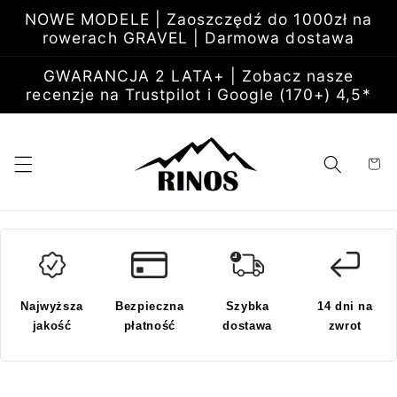
Przejdź
NOWE MODELE | Zaoszczędź do 1000zł na
do
rowerach GRAVEL | Darmowa dostawa
treści
GWARANCJA 2 LATA+ | Zobacz nasze
recenzje na Trustpilot i Google (170+) 4,5*
Koszyk
Najwyższa
Bezpieczna
Szybka
14 dni na
jakość
płatność
dostawa
zwrot
Pomiń,
aby