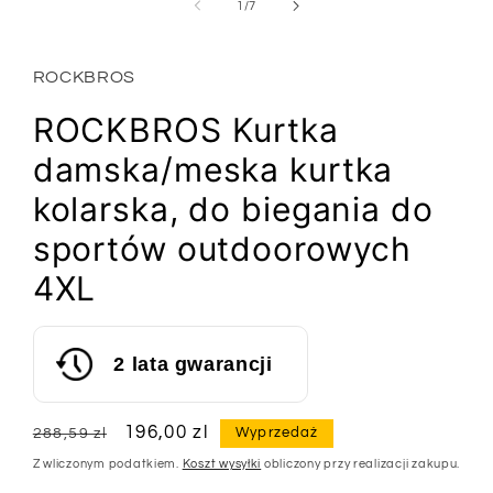
1
z
1
/
7
w
oknie
modalnym
ROCKBROS
ROCKBROS Kurtka
damska/meska kurtka
kolarska, do biegania do
sportów outdoorowych
4XL
2 lata gwarancji
Cena
Cena
196,00 zl
Wyprzedaż
288,59 zl
regularna
sprzedaży
Z wliczonym podatkiem.
Koszt wysyłki
obliczony przy realizacji zakupu.