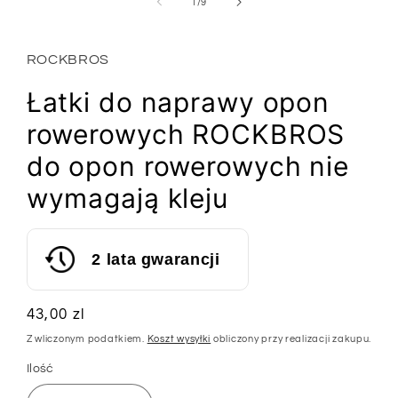
1
z
1
/
9
w
oknie
modalnym
ROCKBROS
Łatki do naprawy opon
rowerowych ROCKBROS
do opon rowerowych nie
wymagają kleju
2 lata gwarancji
Cena
43,00 zl
regularna
Z wliczonym podatkiem.
Koszt wysyłki
obliczony przy realizacji zakupu.
Ilość