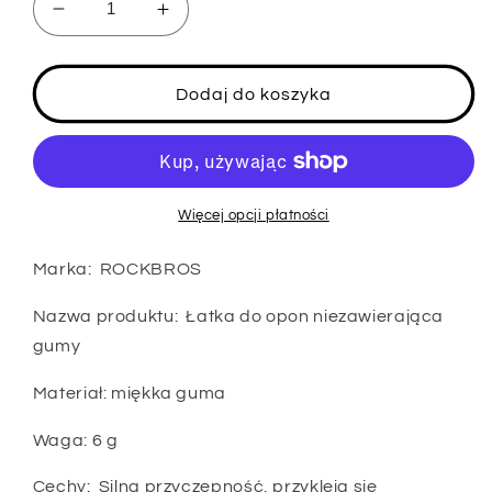
Zmniejsz
Zwiększ
ilość
ilość
dla
dla
Łatki
Łatki
Dodaj do koszyka
do
do
naprawy
naprawy
opon
opon
rowerowych
rowerowych
ROCKBROS
ROCKBROS
Więcej opcji płatności
do
do
opon
opon
Marka: ROCKBROS
rowerowych
rowerowych
nie
nie
Nazwa produktu: Łatka do opon niezawierająca
wymagają
wymagają
gumy
kleju
kleju
Materiał: miękka guma
Waga: 6 g
Cechy: Silna przyczepność, przykleja się