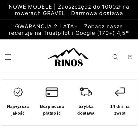
Przejdź
NOWE MODELE | Zaoszczędź do 1000zł na
do
rowerach GRAVEL | Darmowa dostawa
treści
GWARANCJA 2 LATA+ | Zobacz nasze
recenzje na Trustpilot i Google (170+) 4,5*
Koszyk
Najwyższa
Bezpieczna
Szybka
14 dni na
jakość
płatność
dostawa
zwrot
Pomiń,
aby