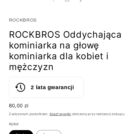
1
z
1
/
7
w
oknie
modalnym
ROCKBROS
ROCKBROS Oddychająca
kominiarka na głowę
kominiarka dla kobiet i
mężczyzn
2 lata gwarancji
Cena
80,00 zl
regularna
Z wliczonym podatkiem.
Koszt wysyłki
obliczony przy realizacji zakupu.
Kolor