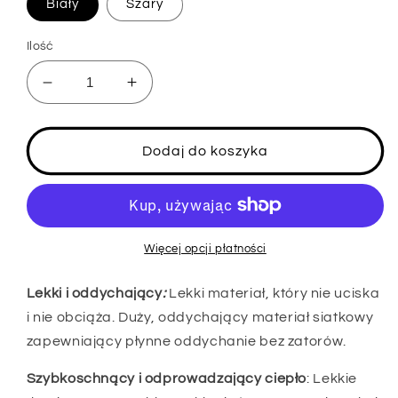
Biały
Szary
Ilość
Zmniejsz
Zwiększ
ilość
ilość
dla
dla
ROCKBROS
ROCKBROS
Dodaj do koszyka
Oddychająca
Oddychająca
kominiarka
kominiarka
na
na
głowę
głowę
kominiarka
kominiarka
Więcej opcji płatności
dla
dla
kobiet
kobiet
Lekki i oddychający
:
Lekki materiał, który nie uciska
i
i
i nie obciąża. Duży, oddychający materiał siatkowy
mężczyzn
mężczyzn
zapewniający płynne oddychanie bez zatorów.
Szybkoschnący i odprowadzający ciepło
: Lekkie