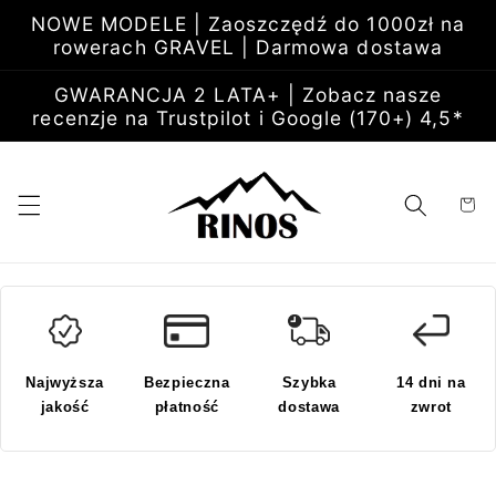
Przejdź
NOWE MODELE | Zaoszczędź do 1000zł na
do
rowerach GRAVEL | Darmowa dostawa
treści
GWARANCJA 2 LATA+ | Zobacz nasze
recenzje na Trustpilot i Google (170+) 4,5*
Koszyk
Najwyższa
Bezpieczna
Szybka
14 dni na
jakość
płatność
dostawa
zwrot
Pomiń,
aby