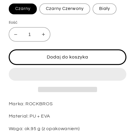
Czarny
Czarny Czerwony
Biały
Ilość
Zmniejsz
Zwiększ
ilość
ilość
dla
dla
ROCKBROS
ROCKBROS
Dodaj do koszyka
Owijka
Owijka
na
na
kierownice
kierownice
Antyposlizgowe
Antyposlizgowe
uchwyty
uchwyty
na
na
kierownice
kierownice
Marka: ROCKBROS
Tasmy
Tasmy
amortyzujace
amortyzujace
Material: PU + EVA
Waga: ok.95 g (z opakowaniem)