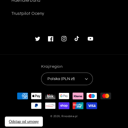
Haendlerbund
Trustpilot Oceny
Twitter
Facebook
Instagram
TikTok
Youtube
Kraj/region
Polska (PLN zł)
Metody
płatności
© 2026,
Rinosbike.pl
Odstąp od umowy