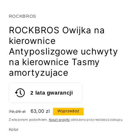
oknie
modalnym
ROCKBROS
ROCKBROS Owijka na
kierownice
Antyposlizgowe uchwyty
na kierownice Tasmy
amortyzujace
2 lata gwarancji
Cena
Cena
63,00 zl
Wyprzedaż
79,29 zl
regularna
sprzedaży
Z wliczonym podatkiem.
Koszt wysyłki
obliczony przy realizacji zakupu.
Kolor