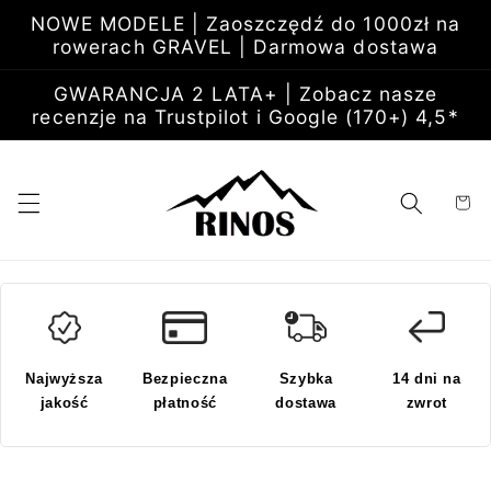
Przejdź
NOWE MODELE | Zaoszczędź do 1000zł na
do
rowerach GRAVEL | Darmowa dostawa
treści
GWARANCJA 2 LATA+ | Zobacz nasze
recenzje na Trustpilot i Google (170+) 4,5*
Koszyk
Najwyższa
Bezpieczna
Szybka
14 dni na
jakość
płatność
dostawa
zwrot
Pomiń,
aby