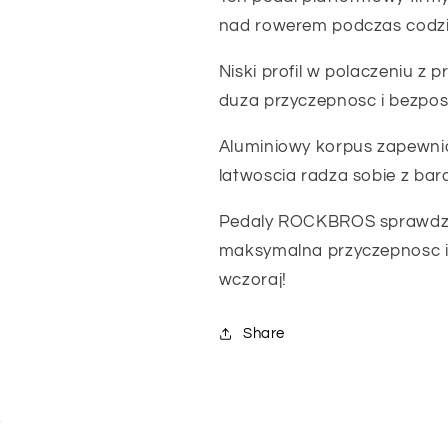
nad rowerem podczas codzie
Niski profil w polaczeniu z
duza przyczepnosc i bezposr
Aluminiowy korpus zapewnia
latwoscia radza sobie z bar
Pedaly ROCKBROS sprawdzaj
maksymalna przyczepnosc i p
wczoraj!
Share
i