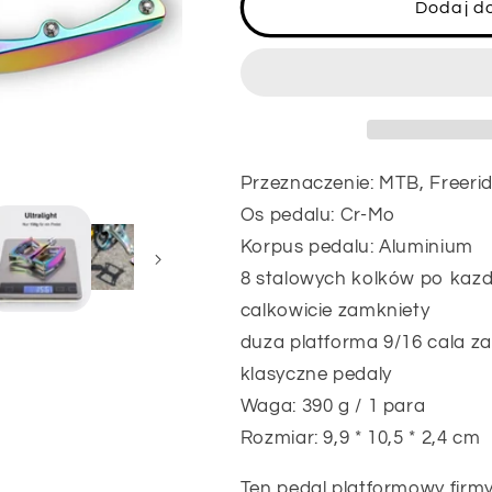
ROCKBROS
ROCKBROS
Dodaj d
Pedaly
Pedaly
Flora
Flora
Przeznaczenie: MTB, Freeride, 
Os pedalu: Cr-Mo
Korpus pedalu: Aluminium
8 stalowych kolków po kazde
calkowicie zamkniety
duza platforma 9/16 cala z
klasyczne pedaly
Waga: 390 g / 1 para
Rozmiar: 9,9 * 10,5 * 2,4 cm
Ten pedal platformowy fir