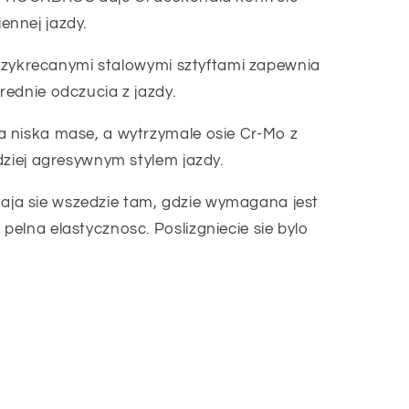
nnej jazdy.
 przykrecanymi stalowymi sztyftami zapewnia
ednie odczucia z jazdy.
 niska mase, a wytrzymale osie Cr-Mo z
dziej agresywnym stylem jazdy.
a sie wszedzie tam, gdzie wymagana jest
elna elastycznosc. Poslizgniecie sie bylo