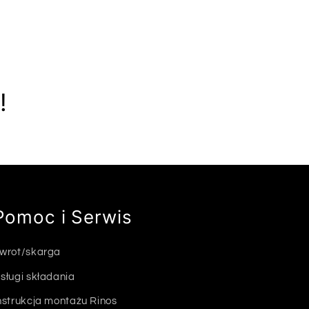
!
Pomoc i Serwis
wrot/skarga
sługi składania
nstrukcja montażu Rinos