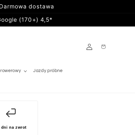
 Darmowa dostawa
oogle (170+) 4,5*
Zaloguj
Koszyk
się
 rowerowy
Jazdy próbne
 dni na zwrot