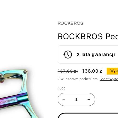
ROCKBROS
ROCKBROS Peda
2 lata gwarancji
Cena
Cena
138,00 zl
167,69 zl
Wyp
regularna
sprzedaży
Z wliczonym podatkiem.
Koszt wysy
Ilość
Zmniejsz
Zwiększ
ilość
ilość
dla
dla