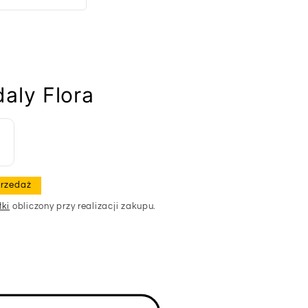
ly Flora
rzedaż
łki
obliczony przy realizacji zakupu.