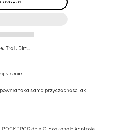
o koszyka
Trail, Dirt...
j stronie
apewnia taka sama przyczepnosc jak
my ROCKBROS daje Ci doskonala kontrole