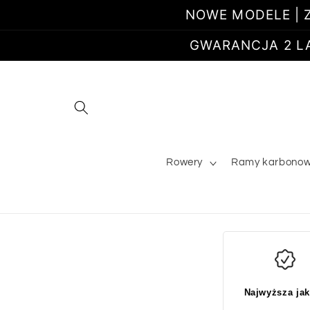
Przejdź
NOWE MODELE | Z
do
treści
GWARANCJA 2 LATA
Rowery
Ramy karbono
Najwyższa ja