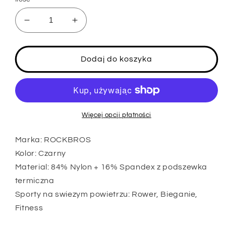
Zmniejsz
Zwiększ
ilość
ilość
dla
dla
ROCKBROS
ROCKBROS
Dodaj do koszyka
XT019BK
XT019BK
Rekawy
Rekawy
zimowe
zimowe
na
na
rower
rower
Więcej opcji płatności
odblaskowe
odblaskowe
S-
S-
Marka: ROCKBROS
3XL
3XL
Kolor: Czarny
Material: 84% Nylon + 16% Spandex z podszewka
termiczna
Sporty na swiezym powietrzu: Rower, Bieganie,
Fitness