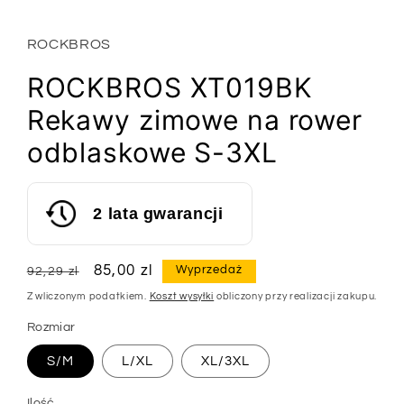
oknie
modalnym
ROCKBROS
ROCKBROS XT019BK
Rekawy zimowe na rower
odblaskowe S-3XL
2 lata gwarancji
Cena
Cena
85,00 zl
Wyprzedaż
92,29 zl
regularna
sprzedaży
Z wliczonym podatkiem.
Koszt wysyłki
obliczony przy realizacji zakupu.
Rozmiar
S/M
L/XL
XL/3XL
Ilość