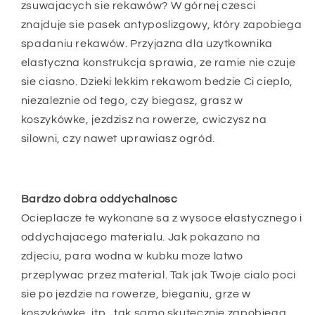
zsuwajacych sie rekawów? W górnej czesci
znajduje sie pasek antyposlizgowy, który zapobiega
spadaniu rekawów. Przyjazna dla uzytkownika
elastyczna konstrukcja sprawia, ze ramie nie czuje
sie ciasno. Dzieki lekkim rekawom bedzie Ci cieplo,
niezaleznie od tego, czy biegasz, grasz w
koszykówke, jezdzisz na rowerze, cwiczysz na
silowni, czy nawet uprawiasz ogród.
Bardzo dobra oddychalnosc
Ocieplacze te wykonane sa z wysoce elastycznego i
oddychajacego materialu. Jak pokazano na
zdjeciu, para wodna w kubku moze latwo
przeplywac przez material. Tak jak Twoje cialo poci
sie po jezdzie na rowerze, bieganiu, grze w
koszykówke, itp., tak samo skutecznie zapobiega