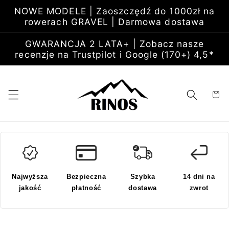
Przejdź
NOWE MODELE | Zaoszczędź do 1000zł na
do
rowerach GRAVEL | Darmowa dostawa
treści
GWARANCJA 2 LATA+ | Zobacz nasze
recenzje na Trustpilot i Google (170+) 4,5*
Koszyk
Najwyższa
Bezpieczna
Szybka
14 dni na
jakość
płatność
dostawa
zwrot
Pomiń,
aby