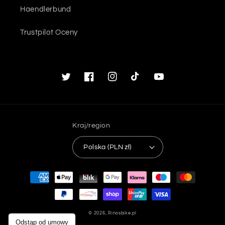
Haendlerbund
Trustpilot Oceny
Twitter
Facebook
Instagram
TikTok
Youtube
Kraj/region
Polska (PLN zł)
Metody
płatności
© 2026,
Rinosbike.pl
Odstąp od umowy