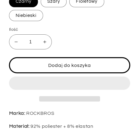
Czarny
Szary
Fioletowy
Niebieski
Ilość
Zmniejsz
Zwiększ
ilość
ilość
dla
dla
ROCKRBOS
ROCKRBOS
Dodaj do koszyka
Dziecięca
Dziecięca
kominiarka
kominiarka
Zimowa
Zimowa
kominiarka
kominiarka
Ciepła
Ciepła
osłona
osłona
twarzy
twarzy
Marka:
ROCKBROS
do
do
biegania
biegania
Materiał:
92% poliester + 8% elastan