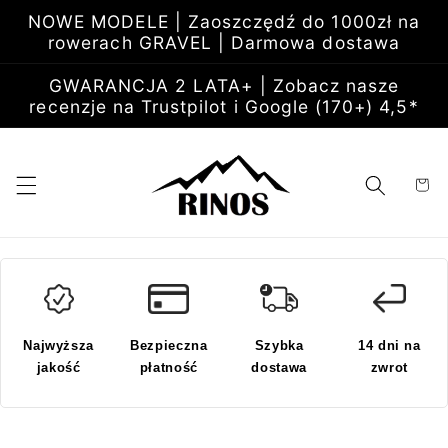
Przejdź
NOWE MODELE | Zaoszczędź do 1000zł na
do
rowerach GRAVEL | Darmowa dostawa
treści
GWARANCJA 2 LATA+ | Zobacz nasze
recenzje na Trustpilot i Google (170+) 4,5*
Koszyk
Najwyższa
Bezpieczna
Szybka
14 dni na
jakość
płatność
dostawa
zwrot
Pomiń,
aby