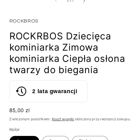
1
z
1
/
11
w
oknie
modalnym
ROCKBROS
ROCKRBOS Dziecięca
kominiarka Zimowa
kominiarka Ciepła osłona
twarzy do biegania
2 lata gwarancji
Cena
85,00 zl
regularna
Z wliczonym podatkiem.
Koszt wysyłki
obliczony przy realizacji zakupu.
Kolor